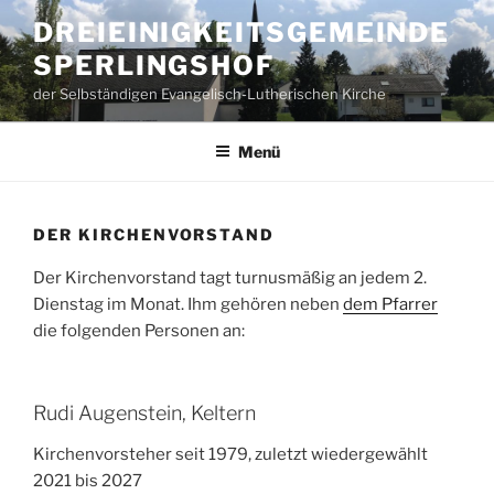
Zum
DREIEINIGKEITSGEMEINDE
Inhalt
SPERLINGSHOF
springen
der Selbständigen Evangelisch-Lutherischen Kirche
Menü
DER KIRCHENVORSTAND
Der Kirchenvorstand tagt turnusmäßig an jedem 2.
Dienstag im Monat. Ihm gehören neben
dem Pfarrer
die folgenden Personen an:
Rudi Augenstein, Keltern
Kirchenvorsteher seit 1979, zuletzt wiedergewählt
2021 bis 2027