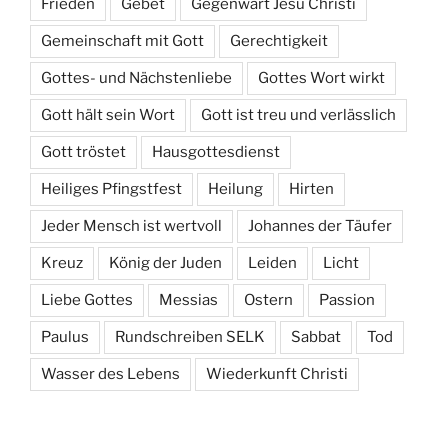
Frieden
Gebet
Gegenwart Jesu Christi
Gemeinschaft mit Gott
Gerechtigkeit
Gottes- und Nächstenliebe
Gottes Wort wirkt
Gott hält sein Wort
Gott ist treu und verlässlich
Gott tröstet
Hausgottesdienst
Heiliges Pfingstfest
Heilung
Hirten
Jeder Mensch ist wertvoll
Johannes der Täufer
Kreuz
König der Juden
Leiden
Licht
Liebe Gottes
Messias
Ostern
Passion
Paulus
Rundschreiben SELK
Sabbat
Tod
Wasser des Lebens
Wiederkunft Christi