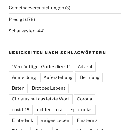
Gemeindeveranstaltungen
(3)
Predigt
(178)
Schaukasten
(44)
NEUIGKEITEN NACH SCHLAGWÖRTERN
"Vernünftiger Gottesdienst"
Advent
Anmeldung
Auferstehung
Berufung
Beten
Brot des Lebens
Christus hat das letzte Wort
Corona
covid-19
echter Trost
Epiphanias
Erntedank
ewiges Leben
Finsternis