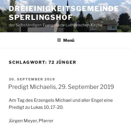
Zum
DREIEINIGKEITSGEMEINDE
Inhalt
SPERLINGSHOF
springen
der Selbständigen Evangelisch-Lutherischen Kirche
Menü
SCHLAGWORT:
72 JÜNGER
VERÖFFENTLICHT
30. SEPTEMBER 2019
AM
Predigt Michaelis, 29. September 2019
Am Tag des Erzengels Michael und aller Engel eine
Predigt zu Lukas 10, 17-20.
Jürgen Meyer, Pfarrer