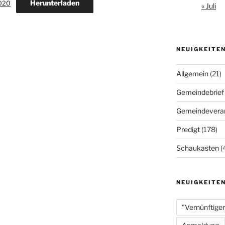
Herunterladen
2020
« Juli
NEUIGKEITE
Allgemein
(21)
Gemeindebrief
Gemeindeveran
Predigt
(178)
Schaukasten
(
NEUIGKEITE
"Vernünftiger