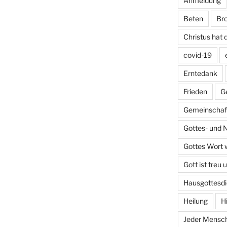
Anmeldung
Beten
Bro
Christus hat 
covid-19
Erntedank
Frieden
G
Gemeinschaft
Gottes- und 
Gottes Wort w
Gott ist treu 
Hausgottesdi
Heilung
H
Jeder Mensch 