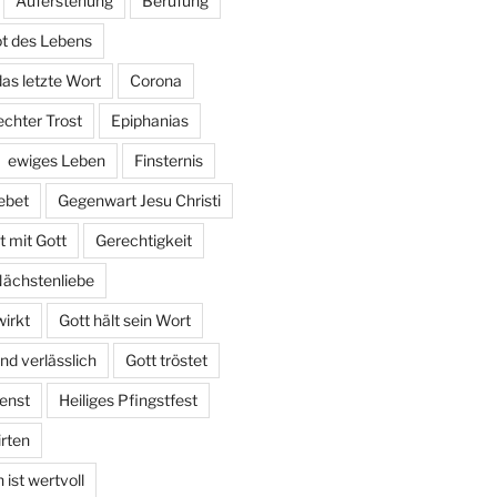
Auferstehung
Berufung
t des Lebens
das letzte Wort
Corona
echter Trost
Epiphanias
ewiges Leben
Finsternis
ebet
Gegenwart Jesu Christi
 mit Gott
Gerechtigkeit
Nächstenliebe
irkt
Gott hält sein Wort
und verlässlich
Gott tröstet
enst
Heiliges Pfingstfest
irten
ist wertvoll