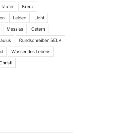
 Täufer
Kreuz
den
Leiden
Licht
Messias
Ostern
aulus
Rundschreiben SELK
od
Wasser des Lebens
hristi