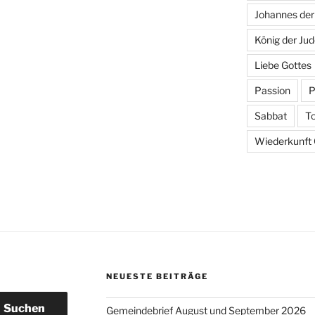
Johannes der
König der Ju
Liebe Gottes
Passion
P
Sabbat
T
Wiederkunft C
NEUESTE BEITRÄGE
Suchen
Gemeindebrief August und September 2026