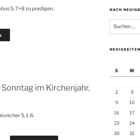
bus 5, 7+8 zu predigen.
NACH NEUIG
Suchen
nach:
n
NEUIGKEITE
S
M
r Sonntag im Kirchenjahr,
2
3
9
10
16
17
lonicher 5, 1-6.
23
24
30
31