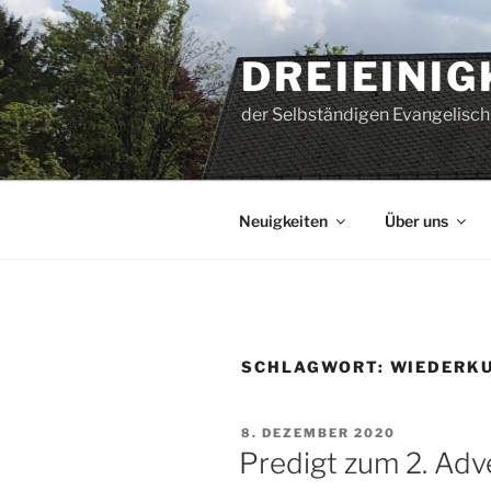
Zum
Inhalt
DREIEINI
springen
der Selbständigen Evangelisch
Neuigkeiten
Über uns
SCHLAGWORT:
WIEDERKU
VERÖFFENTLICHT
8. DEZEMBER 2020
AM
Predigt zum 2. Ad