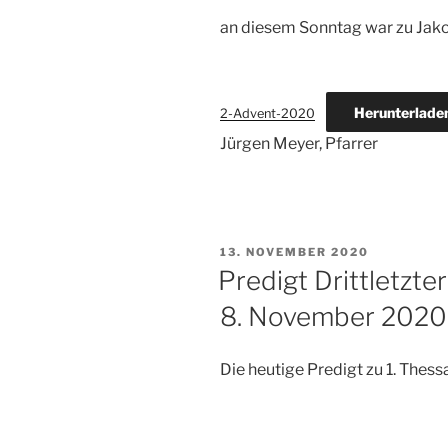
an diesem Sonntag war zu Jako
Herunterlade
2-Advent-2020
Jürgen Meyer, Pfarrer
VERÖFFENTLICHT
13. NOVEMBER 2020
AM
Predigt Drittletzte
8. November 2020
Die heutige Predigt zu 1. Thessa