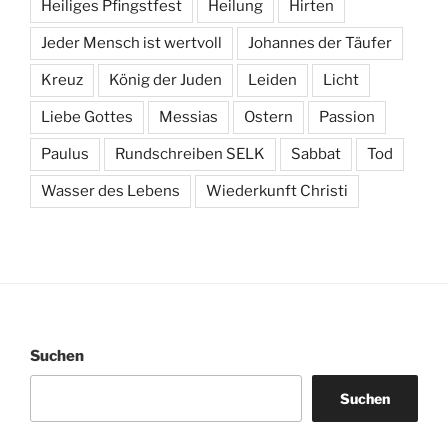
Heiliges Pfingstfest
Heilung
Hirten
Jeder Mensch ist wertvoll
Johannes der Täufer
Kreuz
König der Juden
Leiden
Licht
Liebe Gottes
Messias
Ostern
Passion
Paulus
Rundschreiben SELK
Sabbat
Tod
Wasser des Lebens
Wiederkunft Christi
Suchen
Suchen