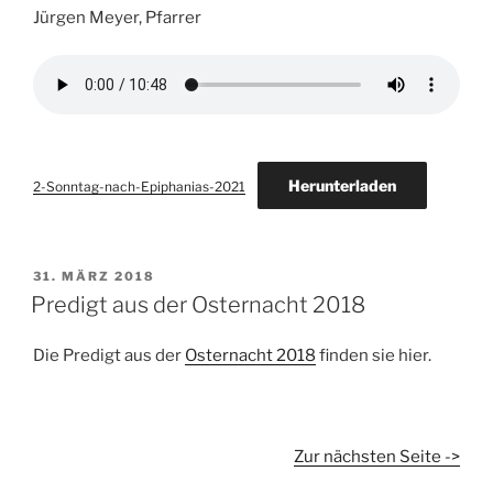
Jürgen Meyer, Pfarrer
Herunterladen
2-Sonntag-nach-Epiphanias-2021
VERÖFFENTLICHT
31. MÄRZ 2018
AM
Predigt aus der Osternacht 2018
Die Predigt aus der
Osternacht 2018
finden sie hier.
Zur nächsten Seite ->