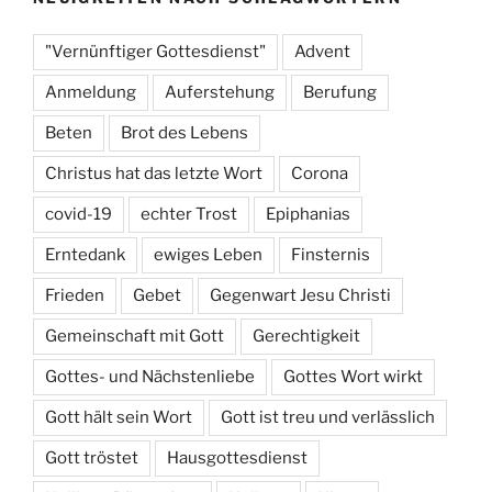
"Vernünftiger Gottesdienst"
Advent
Anmeldung
Auferstehung
Berufung
Beten
Brot des Lebens
Christus hat das letzte Wort
Corona
covid-19
echter Trost
Epiphanias
Erntedank
ewiges Leben
Finsternis
Frieden
Gebet
Gegenwart Jesu Christi
Gemeinschaft mit Gott
Gerechtigkeit
Gottes- und Nächstenliebe
Gottes Wort wirkt
Gott hält sein Wort
Gott ist treu und verlässlich
Gott tröstet
Hausgottesdienst