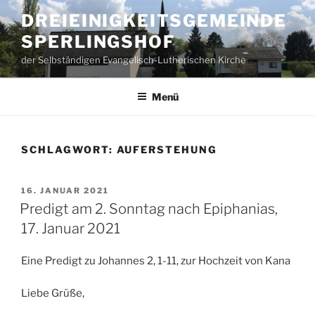
Zum
DREIEINIGKEITSGEMEINDE
Inhalt
SPERLINGSHOF
springen
der Selbständigen Evangelisch-Lutherischen Kirche
Menü
SCHLAGWORT:
AUFERSTEHUNG
VERÖFFENTLICHT
16. JANUAR 2021
AM
Predigt am 2. Sonntag nach Epiphanias,
17. Januar 2021
Eine Predigt zu Johannes 2, 1-11, zur Hochzeit von Kana
Liebe Grüße,