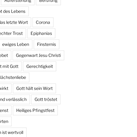
Auferstehung
Berufung
t des Lebens
das letzte Wort
Corona
echter Trost
Epiphanias
ewiges Leben
Finsternis
ebet
Gegenwart Jesu Christi
 mit Gott
Gerechtigkeit
Nächstenliebe
irkt
Gott hält sein Wort
und verlässlich
Gott tröstet
enst
Heiliges Pfingstfest
irten
ist wertvoll