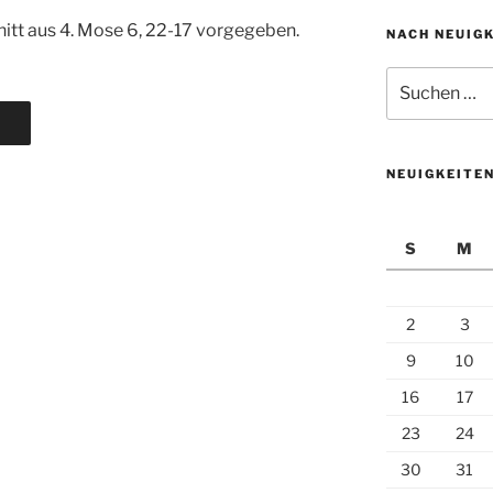
itt aus 4. Mose 6, 22-17 vorgegeben.
NACH NEUIG
Suchen
nach:
NEUIGKEITE
S
M
2
3
9
10
16
17
23
24
30
31