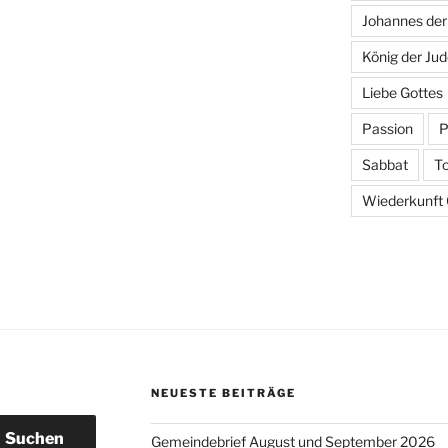
Johannes der
König der Ju
Liebe Gottes
Passion
P
Sabbat
T
Wiederkunft C
NEUESTE BEITRÄGE
Suchen
Gemeindebrief August und September 2026