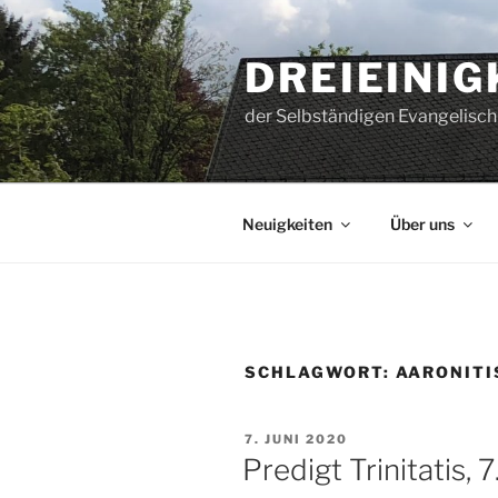
Zum
Inhalt
DREIEINI
springen
der Selbständigen Evangelisch
Neuigkeiten
Über uns
SCHLAGWORT:
AARONITI
VERÖFFENTLICHT
7. JUNI 2020
AM
Predigt Trinitatis, 