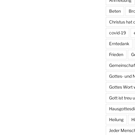
Anmeldung
Beten
Bro
Christus hat 
covid-19
Erntedank
Frieden
G
Gemeinschaft
Gottes- und 
Gottes Wort w
Gott ist treu 
Hausgottesdi
Heilung
H
Jeder Mensch 