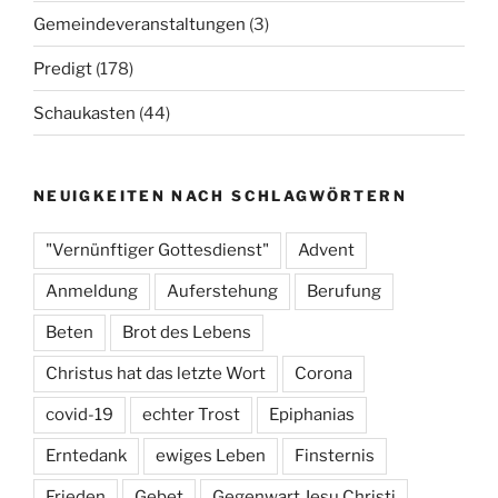
Gemeindeveranstaltungen
(3)
Predigt
(178)
Schaukasten
(44)
NEUIGKEITEN NACH SCHLAGWÖRTERN
"Vernünftiger Gottesdienst"
Advent
Anmeldung
Auferstehung
Berufung
Beten
Brot des Lebens
Christus hat das letzte Wort
Corona
covid-19
echter Trost
Epiphanias
Erntedank
ewiges Leben
Finsternis
Frieden
Gebet
Gegenwart Jesu Christi