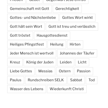
Gemeinschaft mit Gott
Gerechtigkeit
Gottes- und Nächstenliebe
Gottes Wort wirkt
Gott hält sein Wort
Gott ist treu und verlässlich
Gott tröstet
Hausgottesdienst
Heiliges Pfingstfest
Heilung
Hirten
Jeder Mensch ist wertvoll
Johannes der Täufer
Kreuz
König der Juden
Leiden
Licht
Liebe Gottes
Messias
Ostern
Passion
Paulus
Rundschreiben SELK
Sabbat
Tod
Wasser des Lebens
Wiederkunft Christi