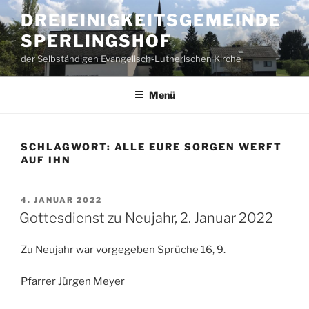
Zum
DREIEINIGKEITSGEMEINDE
Inhalt
SPERLINGSHOF
springen
der Selbständigen Evangelisch-Lutherischen Kirche
Menü
SCHLAGWORT:
ALLE EURE SORGEN WERFT
AUF IHN
VERÖFFENTLICHT
4. JANUAR 2022
AM
Gottesdienst zu Neujahr, 2. Januar 2022
Zu Neujahr war vorgegeben Sprüche 16, 9.
Pfarrer Jürgen Meyer