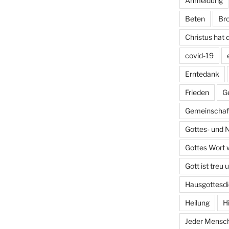
Anmeldung
Beten
Bro
Christus hat 
covid-19
Erntedank
Frieden
G
Gemeinschaft
Gottes- und 
Gottes Wort w
Gott ist treu 
Hausgottesdi
Heilung
H
Jeder Mensch 