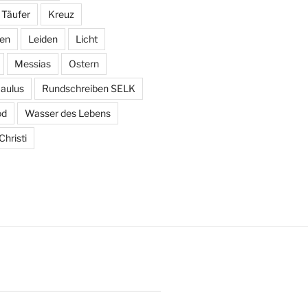
 Täufer
Kreuz
den
Leiden
Licht
Messias
Ostern
aulus
Rundschreiben SELK
od
Wasser des Lebens
hristi