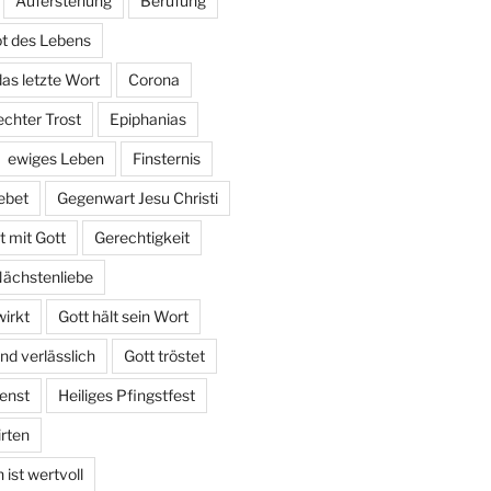
Auferstehung
Berufung
t des Lebens
das letzte Wort
Corona
echter Trost
Epiphanias
ewiges Leben
Finsternis
ebet
Gegenwart Jesu Christi
 mit Gott
Gerechtigkeit
Nächstenliebe
irkt
Gott hält sein Wort
und verlässlich
Gott tröstet
enst
Heiliges Pfingstfest
irten
ist wertvoll