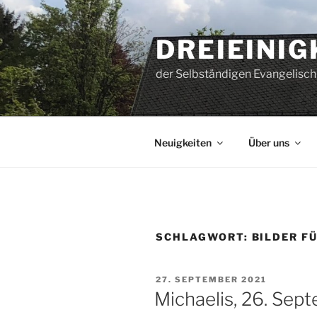
Zum
Inhalt
DREIEINI
springen
der Selbständigen Evangelisch
Neuigkeiten
Über uns
SCHLAGWORT:
BILDER F
VERÖFFENTLICHT
27. SEPTEMBER 2021
AM
Michaelis, 26. Sep