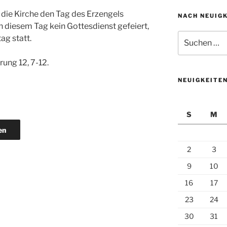
die Kirche den Tag des Erzengels
NACH NEUIG
n diesem Tag kein Gottesdienst gefeiert,
Suchen
ag statt.
nach:
rung 12, 7-12.
NEUIGKEITE
S
M
en
2
3
9
10
16
17
23
24
30
31