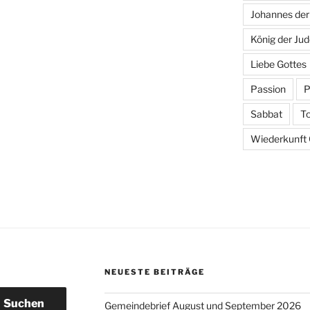
Johannes der
König der Ju
Liebe Gottes
Passion
P
Sabbat
T
Wiederkunft C
NEUESTE BEITRÄGE
Suchen
Gemeindebrief August und September 2026