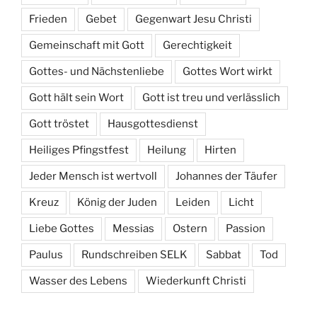
Frieden
Gebet
Gegenwart Jesu Christi
Gemeinschaft mit Gott
Gerechtigkeit
Gottes- und Nächstenliebe
Gottes Wort wirkt
Gott hält sein Wort
Gott ist treu und verlässlich
Gott tröstet
Hausgottesdienst
Heiliges Pfingstfest
Heilung
Hirten
Jeder Mensch ist wertvoll
Johannes der Täufer
Kreuz
König der Juden
Leiden
Licht
Liebe Gottes
Messias
Ostern
Passion
Paulus
Rundschreiben SELK
Sabbat
Tod
Wasser des Lebens
Wiederkunft Christi