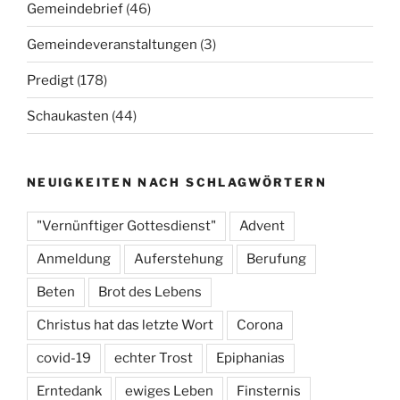
Gemeindebrief
(46)
Gemeindeveranstaltungen
(3)
Predigt
(178)
Schaukasten
(44)
NEUIGKEITEN NACH SCHLAGWÖRTERN
"Vernünftiger Gottesdienst"
Advent
Anmeldung
Auferstehung
Berufung
Beten
Brot des Lebens
Christus hat das letzte Wort
Corona
covid-19
echter Trost
Epiphanias
Erntedank
ewiges Leben
Finsternis