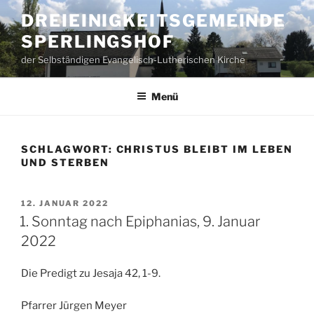
Zum
DREIEINIGKEITSGEMEINDE
Inhalt
SPERLINGSHOF
springen
der Selbständigen Evangelisch-Lutherischen Kirche
Menü
SCHLAGWORT:
CHRISTUS BLEIBT IM LEBEN
UND STERBEN
VERÖFFENTLICHT
12. JANUAR 2022
AM
1. Sonntag nach Epiphanias, 9. Januar
2022
Die Predigt zu Jesaja 42, 1-9.
Pfarrer Jürgen Meyer