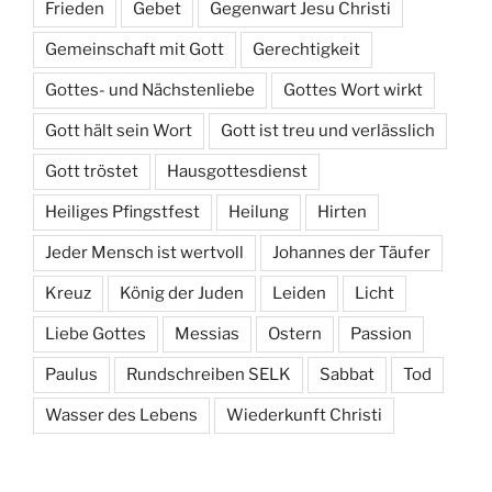
Frieden
Gebet
Gegenwart Jesu Christi
Gemeinschaft mit Gott
Gerechtigkeit
Gottes- und Nächstenliebe
Gottes Wort wirkt
Gott hält sein Wort
Gott ist treu und verlässlich
Gott tröstet
Hausgottesdienst
Heiliges Pfingstfest
Heilung
Hirten
Jeder Mensch ist wertvoll
Johannes der Täufer
Kreuz
König der Juden
Leiden
Licht
Liebe Gottes
Messias
Ostern
Passion
Paulus
Rundschreiben SELK
Sabbat
Tod
Wasser des Lebens
Wiederkunft Christi