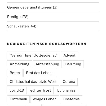
Gemeindeveranstaltungen
(3)
Predigt
(178)
Schaukasten
(44)
NEUIGKEITEN NACH SCHLAGWÖRTERN
"Vernünftiger Gottesdienst"
Advent
Anmeldung
Auferstehung
Berufung
Beten
Brot des Lebens
Christus hat das letzte Wort
Corona
covid-19
echter Trost
Epiphanias
Erntedank
ewiges Leben
Finsternis