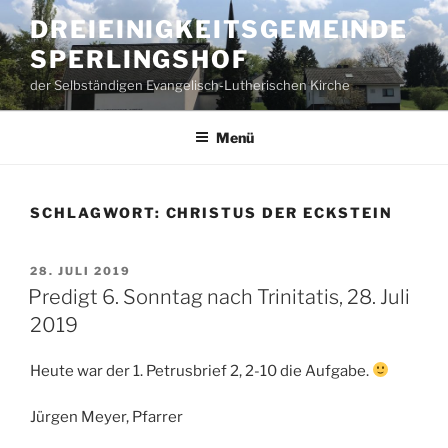
Zum
DREIEINIGKEITSGEMEINDE
Inhalt
SPERLINGSHOF
springen
der Selbständigen Evangelisch-Lutherischen Kirche
Menü
SCHLAGWORT:
CHRISTUS DER ECKSTEIN
VERÖFFENTLICHT
28. JULI 2019
AM
Predigt 6. Sonntag nach Trinitatis, 28. Juli
2019
Heute war der 1. Petrusbrief 2, 2-10 die Aufgabe.
Jürgen Meyer, Pfarrer