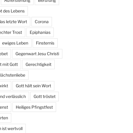
Auferstehung
Berufung
t des Lebens
das letzte Wort
Corona
echter Trost
Epiphanias
ewiges Leben
Finsternis
ebet
Gegenwart Jesu Christi
 mit Gott
Gerechtigkeit
Nächstenliebe
irkt
Gott hält sein Wort
und verlässlich
Gott tröstet
enst
Heiliges Pfingstfest
irten
ist wertvoll