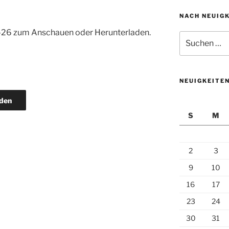
NACH NEUIG
0-26 zum Anschauen oder Herunterladen.
Suchen
nach:
NEUIGKEITE
den
S
M
2
3
9
10
16
17
23
24
30
31