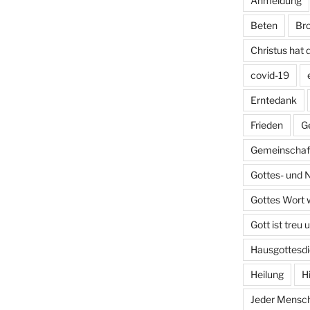
Anmeldung
Beten
Bro
Christus hat 
covid-19
Erntedank
Frieden
G
Gemeinschaft
Gottes- und 
Gottes Wort w
Gott ist treu 
Hausgottesdi
Heilung
H
Jeder Mensch 