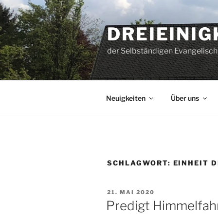
Zum
Inhalt
DREIEINI
springen
der Selbständigen Evangelisch
Neuigkeiten
Über uns
SCHLAGWORT:
EINHEIT 
VERÖFFENTLICHT
21. MAI 2020
AM
Predigt Himmelfahrt