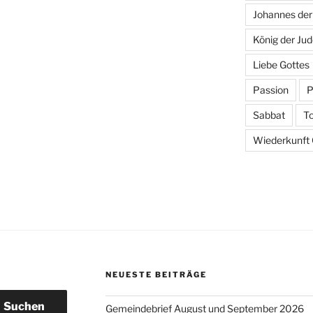
Johannes der
König der Ju
Liebe Gottes
Passion
P
Sabbat
T
Wiederkunft C
NEUESTE BEITRÄGE
Suchen
Gemeindebrief August und September 2026