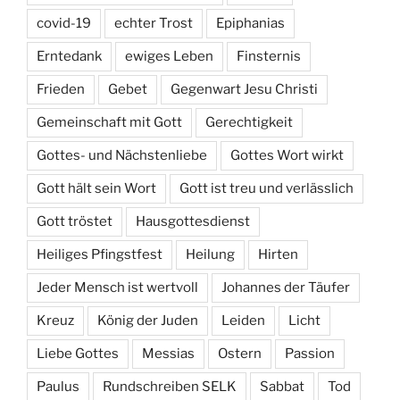
covid-19
echter Trost
Epiphanias
Erntedank
ewiges Leben
Finsternis
Frieden
Gebet
Gegenwart Jesu Christi
Gemeinschaft mit Gott
Gerechtigkeit
Gottes- und Nächstenliebe
Gottes Wort wirkt
Gott hält sein Wort
Gott ist treu und verlässlich
Gott tröstet
Hausgottesdienst
Heiliges Pfingstfest
Heilung
Hirten
Jeder Mensch ist wertvoll
Johannes der Täufer
Kreuz
König der Juden
Leiden
Licht
Liebe Gottes
Messias
Ostern
Passion
Paulus
Rundschreiben SELK
Sabbat
Tod