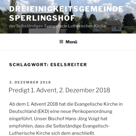
Zum
DREIEINIGKEITSGEMEINDE
Inhalt
SPERLINGSHOF
springen
der Selbständigen Evangelisch-Lutherischen Kirche
Menü
SCHLAGWORT:
ESELSREITER
VERÖFFENTLICHT
3. DEZEMBER 2018
AM
Predigt 1. Advent, 2. Dezember 2018
Ab dem 1. Advent 2018 hat die Evangelische Kirche in
Deutschland (EKD) eine neue Perikopenordnung
eingeführt. Unser Bischof Hans-Jörg Voigt hat
empfohlen, dass die Selbständige Evangelisch-
Lutherische Kirche sich dem anschließt.