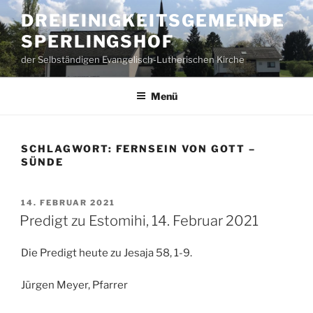
Zum
DREIEINIGKEITSGEMEINDE
Inhalt
SPERLINGSHOF
springen
der Selbständigen Evangelisch-Lutherischen Kirche
Menü
SCHLAGWORT:
FERNSEIN VON GOTT –
SÜNDE
VERÖFFENTLICHT
14. FEBRUAR 2021
AM
Predigt zu Estomihi, 14. Februar 2021
Die Predigt heute zu Jesaja 58, 1-9.
Jürgen Meyer, Pfarrer