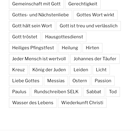
Gemeinschaft mit Gott
Gerechtigkeit
Gottes- und Nächstenliebe
Gottes Wort wirkt
Gott hält sein Wort
Gott ist treu und verlässlich
Gott tröstet
Hausgottesdienst
Heiliges Pfingstfest
Heilung
Hirten
Jeder Mensch ist wertvoll
Johannes der Täufer
Kreuz
König der Juden
Leiden
Licht
Liebe Gottes
Messias
Ostern
Passion
Paulus
Rundschreiben SELK
Sabbat
Tod
Wasser des Lebens
Wiederkunft Christi