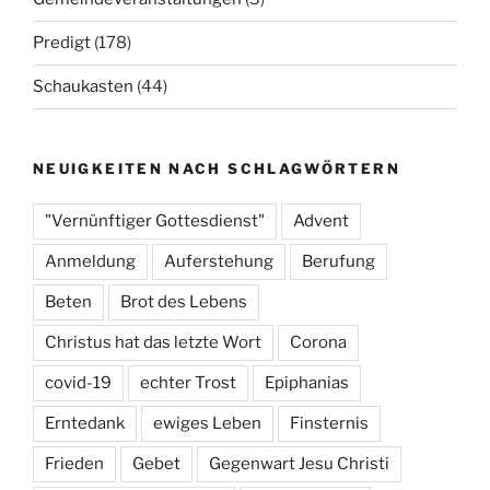
Predigt
(178)
Schaukasten
(44)
NEUIGKEITEN NACH SCHLAGWÖRTERN
"Vernünftiger Gottesdienst"
Advent
Anmeldung
Auferstehung
Berufung
Beten
Brot des Lebens
Christus hat das letzte Wort
Corona
covid-19
echter Trost
Epiphanias
Erntedank
ewiges Leben
Finsternis
Frieden
Gebet
Gegenwart Jesu Christi