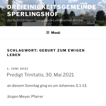
Zum
DREIEINIGKEITSGEMEINDE
Inhalt
SPERLINGSHOF
springen
der Selbständigen Evangelisch-Lutherischen Kirche
Menü
SCHLAGWORT:
GEBURT ZUM EWIGEN
LEBEN
VERÖFFENTLICHT
1. JUNI 2021
AM
Predigt Trinitatis, 30. Mai 2021
an diesem Sonntag ging es um Johannes 3, 1-13.
Jürgen Meyer, Pfarrer