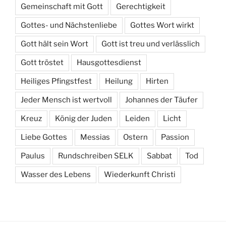
Gemeinschaft mit Gott
Gerechtigkeit
Gottes- und Nächstenliebe
Gottes Wort wirkt
Gott hält sein Wort
Gott ist treu und verlässlich
Gott tröstet
Hausgottesdienst
Heiliges Pfingstfest
Heilung
Hirten
Jeder Mensch ist wertvoll
Johannes der Täufer
Kreuz
König der Juden
Leiden
Licht
Liebe Gottes
Messias
Ostern
Passion
Paulus
Rundschreiben SELK
Sabbat
Tod
Wasser des Lebens
Wiederkunft Christi