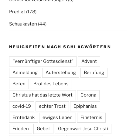
Predigt
(178)
Schaukasten
(44)
NEUIGKEITEN NACH SCHLAGWÖRTERN
"Vernünftiger Gottesdienst"
Advent
Anmeldung
Auferstehung
Berufung
Beten
Brot des Lebens
Christus hat das letzte Wort
Corona
covid-19
echter Trost
Epiphanias
Erntedank
ewiges Leben
Finsternis
Frieden
Gebet
Gegenwart Jesu Christi