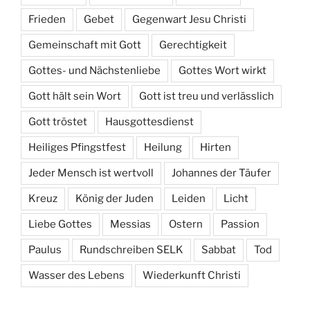
Frieden
Gebet
Gegenwart Jesu Christi
Gemeinschaft mit Gott
Gerechtigkeit
Gottes- und Nächstenliebe
Gottes Wort wirkt
Gott hält sein Wort
Gott ist treu und verlässlich
Gott tröstet
Hausgottesdienst
Heiliges Pfingstfest
Heilung
Hirten
Jeder Mensch ist wertvoll
Johannes der Täufer
Kreuz
König der Juden
Leiden
Licht
Liebe Gottes
Messias
Ostern
Passion
Paulus
Rundschreiben SELK
Sabbat
Tod
Wasser des Lebens
Wiederkunft Christi