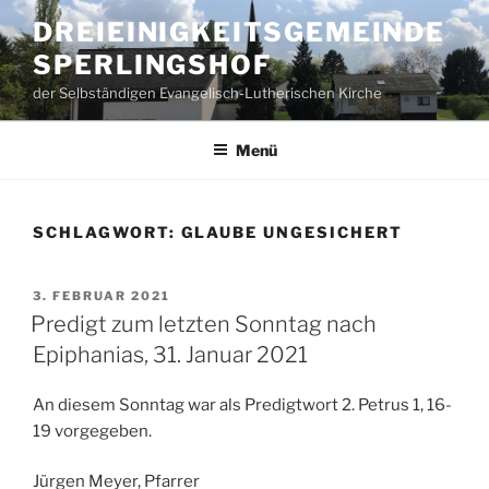
Zum
DREIEINIGKEITSGEMEINDE
Inhalt
SPERLINGSHOF
springen
der Selbständigen Evangelisch-Lutherischen Kirche
Menü
SCHLAGWORT:
GLAUBE UNGESICHERT
VERÖFFENTLICHT
3. FEBRUAR 2021
AM
Predigt zum letzten Sonntag nach
Epiphanias, 31. Januar 2021
An diesem Sonntag war als Predigtwort 2. Petrus 1, 16-
19 vorgegeben.
Jürgen Meyer, Pfarrer