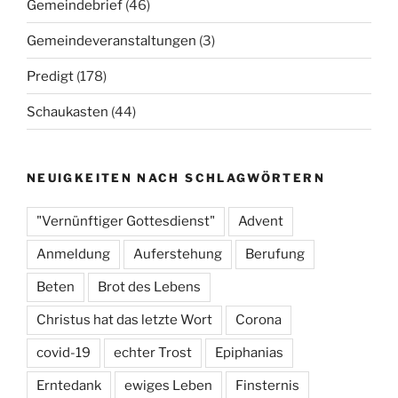
Gemeindebrief
(46)
Gemeindeveranstaltungen
(3)
Predigt
(178)
Schaukasten
(44)
NEUIGKEITEN NACH SCHLAGWÖRTERN
"Vernünftiger Gottesdienst"
Advent
Anmeldung
Auferstehung
Berufung
Beten
Brot des Lebens
Christus hat das letzte Wort
Corona
covid-19
echter Trost
Epiphanias
Erntedank
ewiges Leben
Finsternis