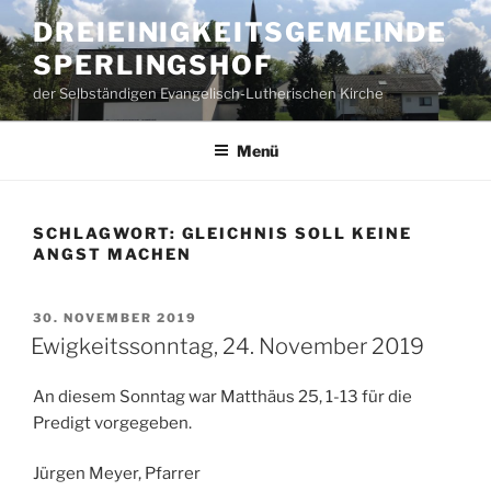
Zum
DREIEINIGKEITSGEMEINDE
Inhalt
SPERLINGSHOF
springen
der Selbständigen Evangelisch-Lutherischen Kirche
Menü
SCHLAGWORT:
GLEICHNIS SOLL KEINE
ANGST MACHEN
VERÖFFENTLICHT
30. NOVEMBER 2019
AM
Ewigkeitssonntag, 24. November 2019
An diesem Sonntag war Matthäus 25, 1-13 für die
Predigt vorgegeben.
Jürgen Meyer, Pfarrer