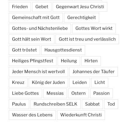
Frieden
Gebet
Gegenwart Jesu Christi
Gemeinschaft mit Gott
Gerechtigkeit
Gottes- und Nächstenliebe
Gottes Wort wirkt
Gott hält sein Wort
Gott ist treu und verlässlich
Gott tröstet
Hausgottesdienst
Heiliges Pfingstfest
Heilung
Hirten
Jeder Mensch ist wertvoll
Johannes der Täufer
Kreuz
König der Juden
Leiden
Licht
Liebe Gottes
Messias
Ostern
Passion
Paulus
Rundschreiben SELK
Sabbat
Tod
Wasser des Lebens
Wiederkunft Christi