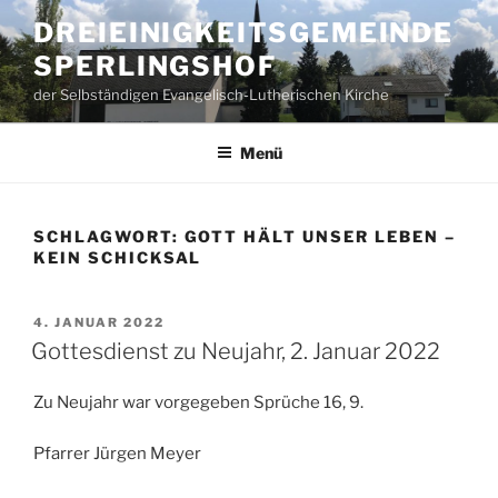
Zum
DREIEINIGKEITSGEMEINDE
Inhalt
SPERLINGSHOF
springen
der Selbständigen Evangelisch-Lutherischen Kirche
Menü
SCHLAGWORT:
GOTT HÄLT UNSER LEBEN –
KEIN SCHICKSAL
VERÖFFENTLICHT
4. JANUAR 2022
AM
Gottesdienst zu Neujahr, 2. Januar 2022
Zu Neujahr war vorgegeben Sprüche 16, 9.
Pfarrer Jürgen Meyer