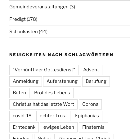
Gemeindeveranstaltungen
(3)
Predigt
(178)
Schaukasten
(44)
NEUIGKEITEN NACH SCHLAGWÖRTERN
"Vernünftiger Gottesdienst"
Advent
Anmeldung
Auferstehung
Berufung
Beten
Brot des Lebens
Christus hat das letzte Wort
Corona
covid-19
echter Trost
Epiphanias
Erntedank
ewiges Leben
Finsternis
Frieden
Gebet
Gegenwart Jesu Christi