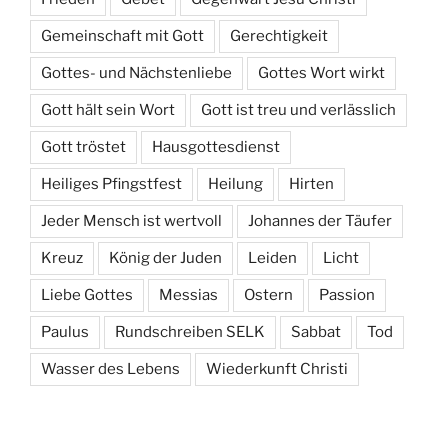
Gemeinschaft mit Gott
Gerechtigkeit
Gottes- und Nächstenliebe
Gottes Wort wirkt
Gott hält sein Wort
Gott ist treu und verlässlich
Gott tröstet
Hausgottesdienst
Heiliges Pfingstfest
Heilung
Hirten
Jeder Mensch ist wertvoll
Johannes der Täufer
Kreuz
König der Juden
Leiden
Licht
Liebe Gottes
Messias
Ostern
Passion
Paulus
Rundschreiben SELK
Sabbat
Tod
Wasser des Lebens
Wiederkunft Christi