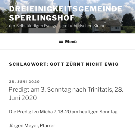
Zum
DREIEINIGKEITSGEMEINDE
Inhalt
SPERLINGSHOF
springen
der Selbständigen Evangelisch-Lutherischen Kirche
Menü
SCHLAGWORT:
GOTT ZÜRNT NICHT EWIG
VERÖFFENTLICHT
28. JUNI 2020
AM
Predigt am 3. Sonntag nach Trinitatis, 28.
Juni 2020
Die Predigt zu Micha 7, 18-20 am heutigen Sonntag.
Jürgen Meyer, Pfarrer