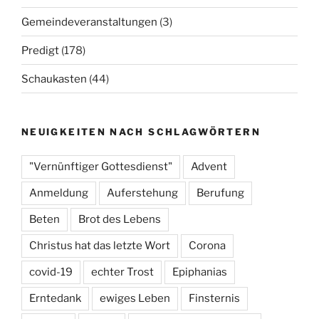
Gemeindeveranstaltungen
(3)
Predigt
(178)
Schaukasten
(44)
NEUIGKEITEN NACH SCHLAGWÖRTERN
"Vernünftiger Gottesdienst"
Advent
Anmeldung
Auferstehung
Berufung
Beten
Brot des Lebens
Christus hat das letzte Wort
Corona
covid-19
echter Trost
Epiphanias
Erntedank
ewiges Leben
Finsternis