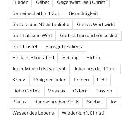
Frieden
Gebet
Gegenwart Jesu Christi
Gemeinschaft mit Gott
Gerechtigkeit
Gottes- und Nächstenliebe
Gottes Wort wirkt
Gott hält sein Wort
Gott ist treu und verlässlich
Gott tröstet
Hausgottesdienst
Heiliges Pfingstfest
Heilung
Hirten
Jeder Mensch ist wertvoll
Johannes der Täufer
Kreuz
König der Juden
Leiden
Licht
Liebe Gottes
Messias
Ostern
Passion
Paulus
Rundschreiben SELK
Sabbat
Tod
Wasser des Lebens
Wiederkunft Christi