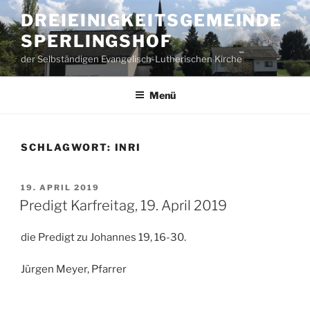
Zum
DREIEINIGKEITSGEMEINDE
Inhalt
SPERLINGSHOF
springen
der Selbständigen Evangelisch-Lutherischen Kirche
Menü
SCHLAGWORT:
INRI
VERÖFFENTLICHT
19. APRIL 2019
AM
Predigt Karfreitag, 19. April 2019
die Predigt zu Johannes 19, 16-30.
Jürgen Meyer, Pfarrer