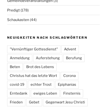
Gemeindeveranstaltungen
(3)
Predigt
(178)
Schaukasten
(44)
NEUIGKEITEN NACH SCHLAGWÖRTERN
"Vernünftiger Gottesdienst"
Advent
Anmeldung
Auferstehung
Berufung
Beten
Brot des Lebens
Christus hat das letzte Wort
Corona
covid-19
echter Trost
Epiphanias
Erntedank
ewiges Leben
Finsternis
Frieden
Gebet
Gegenwart Jesu Christi