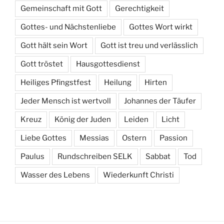
Gemeinschaft mit Gott
Gerechtigkeit
Gottes- und Nächstenliebe
Gottes Wort wirkt
Gott hält sein Wort
Gott ist treu und verlässlich
Gott tröstet
Hausgottesdienst
Heiliges Pfingstfest
Heilung
Hirten
Jeder Mensch ist wertvoll
Johannes der Täufer
Kreuz
König der Juden
Leiden
Licht
Liebe Gottes
Messias
Ostern
Passion
Paulus
Rundschreiben SELK
Sabbat
Tod
Wasser des Lebens
Wiederkunft Christi