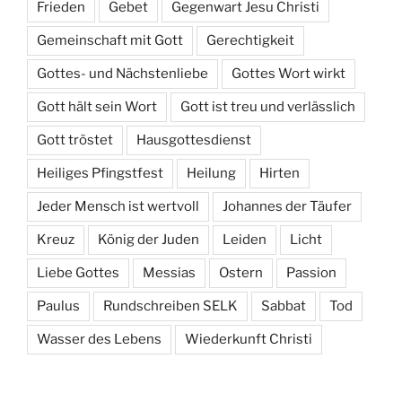
Frieden
Gebet
Gegenwart Jesu Christi
Gemeinschaft mit Gott
Gerechtigkeit
Gottes- und Nächstenliebe
Gottes Wort wirkt
Gott hält sein Wort
Gott ist treu und verlässlich
Gott tröstet
Hausgottesdienst
Heiliges Pfingstfest
Heilung
Hirten
Jeder Mensch ist wertvoll
Johannes der Täufer
Kreuz
König der Juden
Leiden
Licht
Liebe Gottes
Messias
Ostern
Passion
Paulus
Rundschreiben SELK
Sabbat
Tod
Wasser des Lebens
Wiederkunft Christi