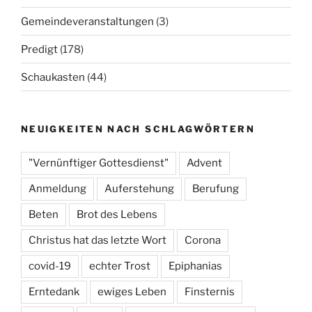
Gemeindeveranstaltungen
(3)
Predigt
(178)
Schaukasten
(44)
NEUIGKEITEN NACH SCHLAGWÖRTERN
"Vernünftiger Gottesdienst"
Advent
Anmeldung
Auferstehung
Berufung
Beten
Brot des Lebens
Christus hat das letzte Wort
Corona
covid-19
echter Trost
Epiphanias
Erntedank
ewiges Leben
Finsternis