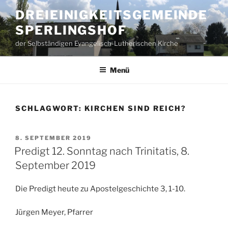
Zum
DREIEINIGKEITSGEMEINDE
Inhalt
SPERLINGSHOF
springen
der Selbständigen Evangelisch-Lutherischen Kirche
Menü
SCHLAGWORT:
KIRCHEN SIND REICH?
VERÖFFENTLICHT
8. SEPTEMBER 2019
AM
Predigt 12. Sonntag nach Trinitatis, 8.
September 2019
Die Predigt heute zu Apostelgeschichte 3, 1-10.
Jürgen Meyer, Pfarrer