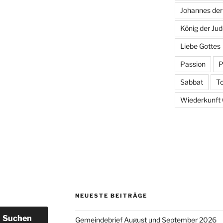
Johannes der
König der Ju
Liebe Gottes
Passion
P
Sabbat
T
Wiederkunft C
NEUESTE BEITRÄGE
Suchen
Gemeindebrief August und September 2026