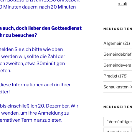
« Juli
40 Minuten dauern, nach 20 Minuten
ja auch, doch lieber den Gottesdienst
NEUIGKEITE
hr zu besuchen?
Allgemein
(21)
elden Sie sich bitte wie oben
Gemeindebrief
werden wir, sollte die Zahl der
en zweiten, etwa 30minütigen
Gemeindeveran
eten.
Predigt
(178)
 diese Informationen auch in Ihrer
Schaukasten
(
iter!
bis einschließlich 20. Dezember. Wir
NEUIGKEITE
e wenden, um Ihre Anmeldung zu
ternativen Termin anzubieten.
"Vernünftiger