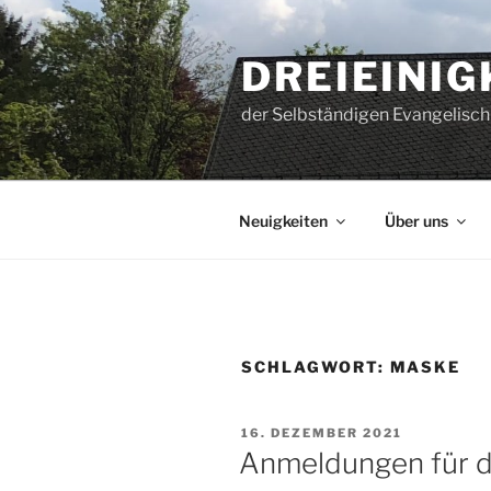
Zum
Inhalt
DREIEINI
springen
der Selbständigen Evangelisch
Neuigkeiten
Über uns
SCHLAGWORT:
MASKE
VERÖFFENTLICHT
16. DEZEMBER 2021
AM
Anmeldungen für d