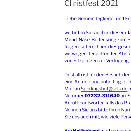
Christfest 2021
Liebe Gemeindeglieder und Fr
wir bitten Sie, auch in diesem 
Mund-Nase-Bedeckung zum Sch
tragen, sofern Ihnen dies gesu
wir wegen der geltenden Absta
von Sitzplätzen zur Verfügung.
Deshalb ist für den Besuch der
eine Anmeldung unbedingt erfor
Mail an
Sperlingshof@selk.de
o
Nummer
07232-311640
an. S
Anrufbeantworter, falls das Pfa
Nennen Sie uns bitte Ihren Na
Sie uns auch mit, wie viele Per
Am
Heiligabend
wird es nur ei