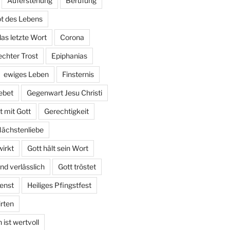
Auferstehung
Berufung
t des Lebens
das letzte Wort
Corona
echter Trost
Epiphanias
ewiges Leben
Finsternis
ebet
Gegenwart Jesu Christi
 mit Gott
Gerechtigkeit
Nächstenliebe
irkt
Gott hält sein Wort
und verlässlich
Gott tröstet
enst
Heiliges Pfingstfest
irten
ist wertvoll