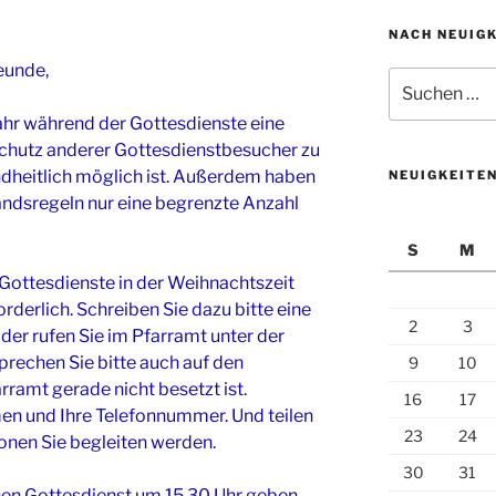
NACH NEUIG
eunde,
Suchen
nach:
Jahr während der Gottesdienste eine
utz anderer Gottesdienstbesucher zu
ndheitlich möglich ist. Außerdem haben
NEUIGKEITE
ndsregeln nur eine begrenzte Anzahl
S
M
 Gottesdienste in der Weihnachtszeit
derlich. Schreiben Sie dazu bitte eine
2
3
der rufen Sie im Pfarramt unter der
prechen Sie bitte auch auf den
9
10
rramt gerade nicht besetzt ist.
16
17
men und Ihre Telefonnummer. Und teilen
23
24
sonen Sie begleiten werden.
30
31
nen Gottesdienst um 15.30 Uhr geben.