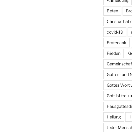
Anmeldung
Beten
Bro
Christus hat 
covid-19
Erntedank
Frieden
G
Gemeinschaft
Gottes- und 
Gottes Wort w
Gott ist treu 
Hausgottesdi
Heilung
H
Jeder Mensch 