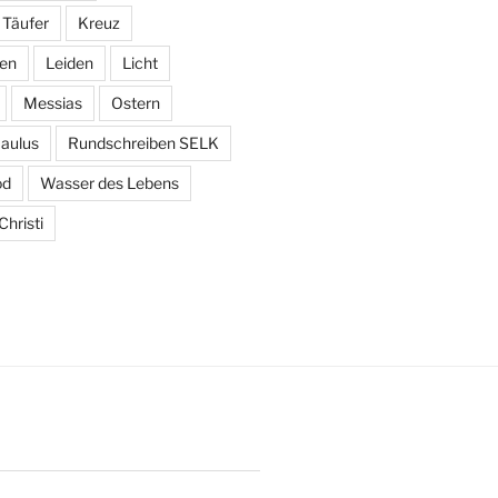
 Täufer
Kreuz
den
Leiden
Licht
Messias
Ostern
aulus
Rundschreiben SELK
od
Wasser des Lebens
hristi