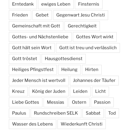
Erntedank
ewiges Leben
Finsternis
Frieden
Gebet
Gegenwart Jesu Christi
Gemeinschaft mit Gott
Gerechtigkeit
Gottes- und Nächstenliebe
Gottes Wort wirkt
Gott hält sein Wort
Gott ist treu und verlässlich
Gott tröstet
Hausgottesdienst
Heiliges Pfingstfest
Heilung
Hirten
Jeder Mensch ist wertvoll
Johannes der Täufer
Kreuz
König der Juden
Leiden
Licht
Liebe Gottes
Messias
Ostern
Passion
Paulus
Rundschreiben SELK
Sabbat
Tod
Wasser des Lebens
Wiederkunft Christi