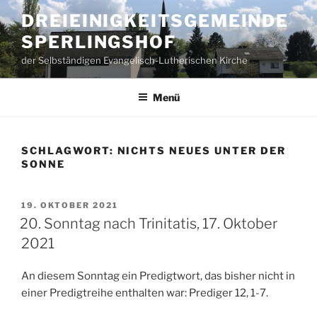
Zum
DREIEINIGKEITSGEMEINDE
Inhalt
SPERLINGSHOF
springen
der Selbständigen Evangelisch-Lutherischen Kirche
Menü
SCHLAGWORT:
NICHTS NEUES UNTER DER
SONNE
VERÖFFENTLICHT
19. OKTOBER 2021
AM
20. Sonntag nach Trinitatis, 17. Oktober
2021
An diesem Sonntag ein Predigtwort, das bisher nicht in
einer Predigtreihe enthalten war: Prediger 12, 1-7.