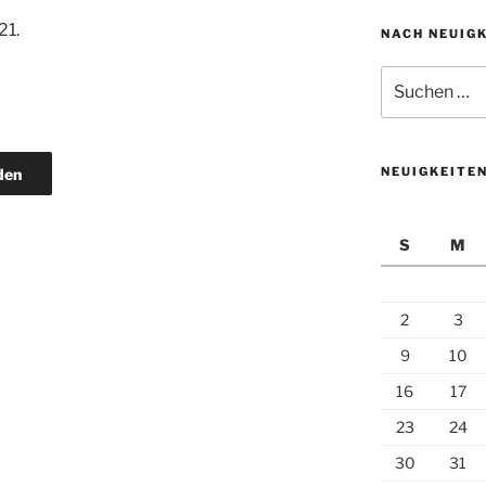
21.
NACH NEUIG
Suchen
nach:
NEUIGKEITE
den
S
M
2
3
9
10
16
17
23
24
30
31