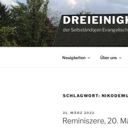
Zum
Inhalt
DREIEINI
springen
der Selbständigen Evangelisch
Neuigkeiten
Über uns
SCHLAGWORT:
NIKODEM
VERÖFFENTLICHT
21. MÄRZ 2022
AM
Reminiszere, 20. M