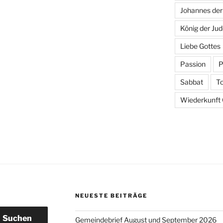
Johannes der
König der Ju
Liebe Gottes
Passion
P
Sabbat
T
Wiederkunft C
NEUESTE BEITRÄGE
Suchen
Gemeindebrief August und September 2026