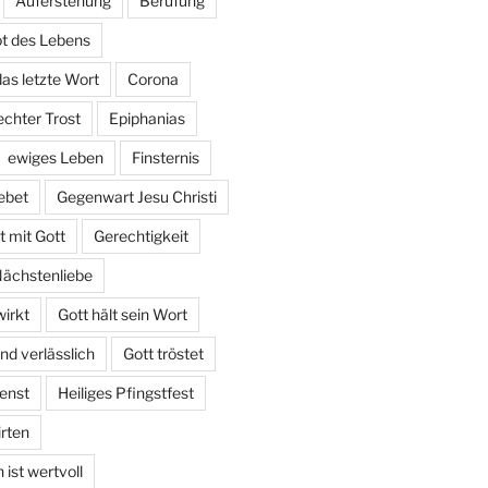
Auferstehung
Berufung
t des Lebens
das letzte Wort
Corona
echter Trost
Epiphanias
ewiges Leben
Finsternis
ebet
Gegenwart Jesu Christi
 mit Gott
Gerechtigkeit
Nächstenliebe
irkt
Gott hält sein Wort
und verlässlich
Gott tröstet
enst
Heiliges Pfingstfest
irten
ist wertvoll