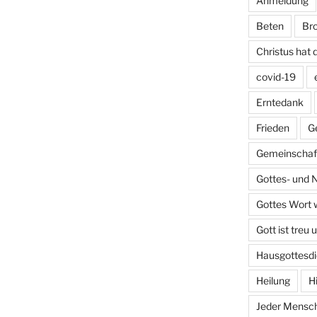
Anmeldung
Beten
Bro
Christus hat 
covid-19
Erntedank
Frieden
G
Gemeinschaft
Gottes- und 
Gottes Wort w
Gott ist treu 
Hausgottesdi
Heilung
H
Jeder Mensch 