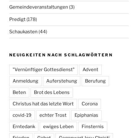
Gemeindeveranstaltungen
(3)
Predigt
(178)
Schaukasten
(44)
NEUIGKEITEN NACH SCHLAGWÖRTERN
"Vernünftiger Gottesdienst"
Advent
Anmeldung
Auferstehung
Berufung
Beten
Brot des Lebens
Christus hat das letzte Wort
Corona
covid-19
echter Trost
Epiphanias
Erntedank
ewiges Leben
Finsternis