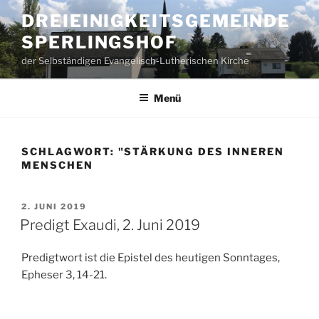
Zum
DREIEINIGKEITSGEMEINDE
Inhalt
SPERLINGSHOF
springen
der Selbständigen Evangelisch-Lutherischen Kirche
Menü
SCHLAGWORT:
"STÄRKUNG DES INNEREN
MENSCHEN
VERÖFFENTLICHT
2. JUNI 2019
AM
Predigt Exaudi, 2. Juni 2019
Predigtwort ist die Epistel des heutigen Sonntages,
Epheser 3, 14-21.