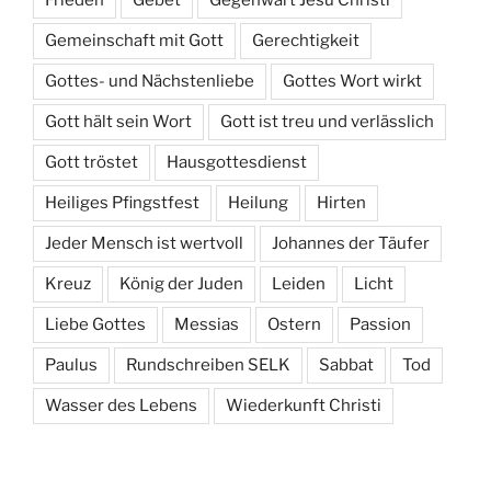
Frieden
Gebet
Gegenwart Jesu Christi
Gemeinschaft mit Gott
Gerechtigkeit
Gottes- und Nächstenliebe
Gottes Wort wirkt
Gott hält sein Wort
Gott ist treu und verlässlich
Gott tröstet
Hausgottesdienst
Heiliges Pfingstfest
Heilung
Hirten
Jeder Mensch ist wertvoll
Johannes der Täufer
Kreuz
König der Juden
Leiden
Licht
Liebe Gottes
Messias
Ostern
Passion
Paulus
Rundschreiben SELK
Sabbat
Tod
Wasser des Lebens
Wiederkunft Christi