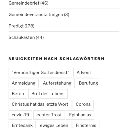
Gemeindebrief
(46)
Gemeindeveranstaltungen
(3)
Predigt
(178)
Schaukasten
(44)
NEUIGKEITEN NACH SCHLAGWÖRTERN
"Vernünftiger Gottesdienst"
Advent
Anmeldung
Auferstehung
Berufung
Beten
Brot des Lebens
Christus hat das letzte Wort
Corona
covid-19
echter Trost
Epiphanias
Erntedank
ewiges Leben
Finsternis