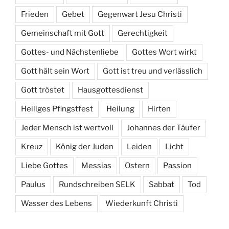
Frieden
Gebet
Gegenwart Jesu Christi
Gemeinschaft mit Gott
Gerechtigkeit
Gottes- und Nächstenliebe
Gottes Wort wirkt
Gott hält sein Wort
Gott ist treu und verlässlich
Gott tröstet
Hausgottesdienst
Heiliges Pfingstfest
Heilung
Hirten
Jeder Mensch ist wertvoll
Johannes der Täufer
Kreuz
König der Juden
Leiden
Licht
Liebe Gottes
Messias
Ostern
Passion
Paulus
Rundschreiben SELK
Sabbat
Tod
Wasser des Lebens
Wiederkunft Christi