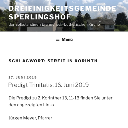
Zum
DREIEINIGKEITSGEMEINDE
Inhalt
SPERLINGSHOF
springen
der Selbständigen Evangelisch-Lutherischen Kirche
Menü
SCHLAGWORT:
STREIT IN KORINTH
VERÖFFENTLICHT
17. JUNI 2019
AM
Predigt Trinitatis, 16. Juni 2019
Die Predigt zu 2. Korinther 13, 11-13 finden Sie unter
den angezeigten Links.
Jürgen Meyer, Pfarrer