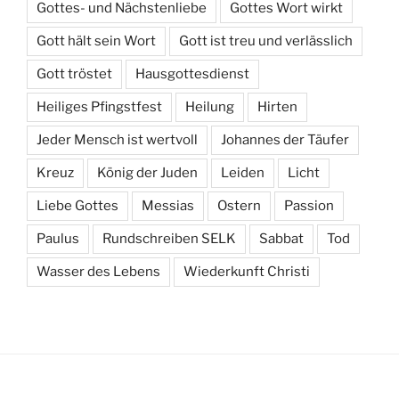
Gottes- und Nächstenliebe
Gottes Wort wirkt
Gott hält sein Wort
Gott ist treu und verlässlich
Gott tröstet
Hausgottesdienst
Heiliges Pfingstfest
Heilung
Hirten
Jeder Mensch ist wertvoll
Johannes der Täufer
Kreuz
König der Juden
Leiden
Licht
Liebe Gottes
Messias
Ostern
Passion
Paulus
Rundschreiben SELK
Sabbat
Tod
Wasser des Lebens
Wiederkunft Christi