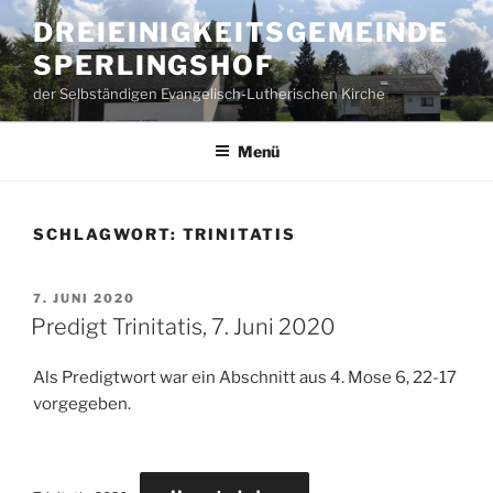
Zum
DREIEINIGKEITSGEMEINDE
Inhalt
SPERLINGSHOF
springen
der Selbständigen Evangelisch-Lutherischen Kirche
Menü
SCHLAGWORT:
TRINITATIS
VERÖFFENTLICHT
7. JUNI 2020
AM
Predigt Trinitatis, 7. Juni 2020
Als Predigtwort war ein Abschnitt aus 4. Mose 6, 22-17
vorgegeben.