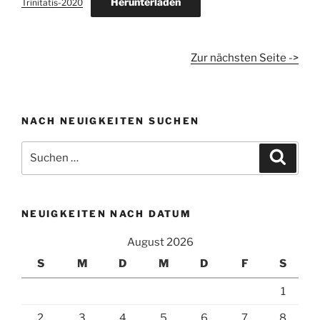
Herunterladen
Trinitatis-2020
Zur nächsten Seite ->
NACH NEUIGKEITEN SUCHEN
Suchen
Suche
nach:
NEUIGKEITEN NACH DATUM
August 2026
S
M
D
M
D
F
S
1
2
3
4
5
6
7
8