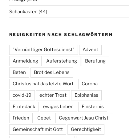
Schaukasten
(44)
NEUIGKEITEN NACH SCHLAGWÖRTERN
"Vernünftiger Gottesdienst"
Advent
Anmeldung
Auferstehung
Berufung
Beten
Brot des Lebens
Christus hat das letzte Wort
Corona
covid-19
echter Trost
Epiphanias
Erntedank
ewiges Leben
Finsternis
Frieden
Gebet
Gegenwart Jesu Christi
Gemeinschaft mit Gott
Gerechtigkeit