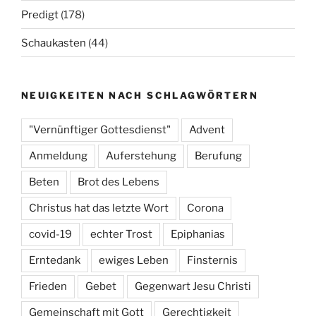
Predigt
(178)
Schaukasten
(44)
NEUIGKEITEN NACH SCHLAGWÖRTERN
"Vernünftiger Gottesdienst"
Advent
Anmeldung
Auferstehung
Berufung
Beten
Brot des Lebens
Christus hat das letzte Wort
Corona
covid-19
echter Trost
Epiphanias
Erntedank
ewiges Leben
Finsternis
Frieden
Gebet
Gegenwart Jesu Christi
Gemeinschaft mit Gott
Gerechtigkeit