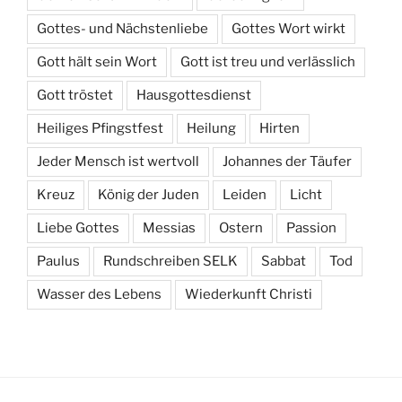
Gottes- und Nächstenliebe
Gottes Wort wirkt
Gott hält sein Wort
Gott ist treu und verlässlich
Gott tröstet
Hausgottesdienst
Heiliges Pfingstfest
Heilung
Hirten
Jeder Mensch ist wertvoll
Johannes der Täufer
Kreuz
König der Juden
Leiden
Licht
Liebe Gottes
Messias
Ostern
Passion
Paulus
Rundschreiben SELK
Sabbat
Tod
Wasser des Lebens
Wiederkunft Christi