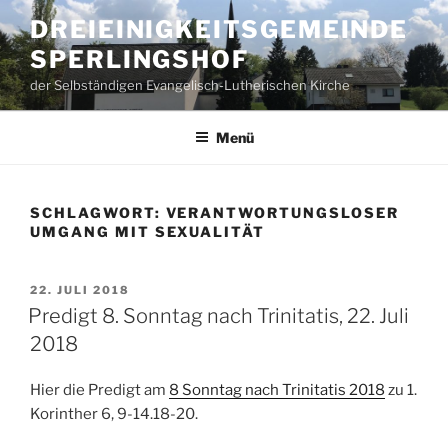
Zum
DREIEINIGKEITSGEMEINDE
Inhalt
SPERLINGSHOF
springen
der Selbständigen Evangelisch-Lutherischen Kirche
Menü
SCHLAGWORT:
VERANTWORTUNGSLOSER
UMGANG MIT SEXUALITÄT
VERÖFFENTLICHT
22. JULI 2018
AM
Predigt 8. Sonntag nach Trinitatis, 22. Juli
2018
Hier die Predigt am
8 Sonntag nach Trinitatis 2018
zu 1.
Korinther 6, 9-14.18-20.