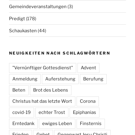
Gemeindeveranstaltungen
(3)
Predigt
(178)
Schaukasten
(44)
NEUIGKEITEN NACH SCHLAGWÖRTERN
"Vernünftiger Gottesdienst"
Advent
Anmeldung
Auferstehung
Berufung
Beten
Brot des Lebens
Christus hat das letzte Wort
Corona
covid-19
echter Trost
Epiphanias
Erntedank
ewiges Leben
Finsternis
Frieden
Gebet
Gegenwart Jesu Christi