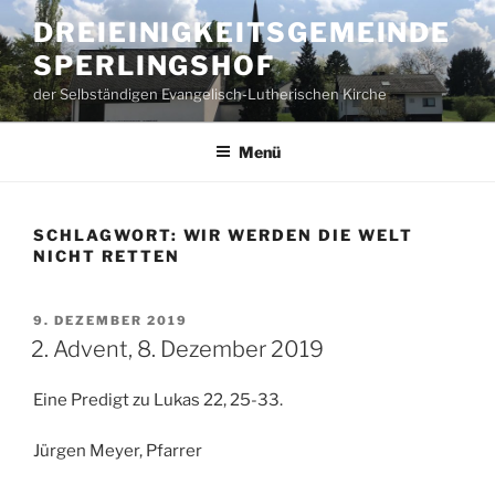
Zum
DREIEINIGKEITSGEMEINDE
Inhalt
SPERLINGSHOF
springen
der Selbständigen Evangelisch-Lutherischen Kirche
Menü
SCHLAGWORT:
WIR WERDEN DIE WELT
NICHT RETTEN
VERÖFFENTLICHT
9. DEZEMBER 2019
AM
2. Advent, 8. Dezember 2019
Eine Predigt zu Lukas 22, 25-33.
Jürgen Meyer, Pfarrer