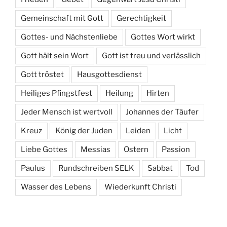
Gemeinschaft mit Gott
Gerechtigkeit
Gottes- und Nächstenliebe
Gottes Wort wirkt
Gott hält sein Wort
Gott ist treu und verlässlich
Gott tröstet
Hausgottesdienst
Heiliges Pfingstfest
Heilung
Hirten
Jeder Mensch ist wertvoll
Johannes der Täufer
Kreuz
König der Juden
Leiden
Licht
Liebe Gottes
Messias
Ostern
Passion
Paulus
Rundschreiben SELK
Sabbat
Tod
Wasser des Lebens
Wiederkunft Christi