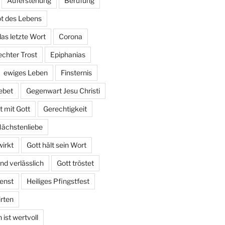
Auferstehung
Berufung
t des Lebens
das letzte Wort
Corona
echter Trost
Epiphanias
ewiges Leben
Finsternis
ebet
Gegenwart Jesu Christi
 mit Gott
Gerechtigkeit
Nächstenliebe
irkt
Gott hält sein Wort
und verlässlich
Gott tröstet
enst
Heiliges Pfingstfest
irten
ist wertvoll