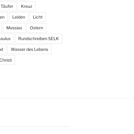
 Täufer
Kreuz
den
Leiden
Licht
Messias
Ostern
aulus
Rundschreiben SELK
od
Wasser des Lebens
hristi