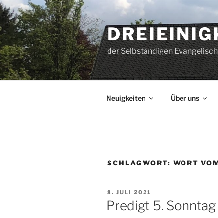
Zum
Inhalt
DREIEINI
springen
der Selbständigen Evangelisch
Neuigkeiten
Über uns
SCHLAGWORT:
WORT VO
VERÖFFENTLICHT
8. JULI 2021
AM
Predigt 5. Sonntag n