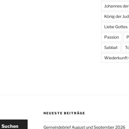
Johannes der
König der Ju
Liebe Gottes
Passion
P
Sabbat
T
Wiederkunft C
NEUESTE BEITRÄGE
Suchen
Gemeindebrief August und September 2026