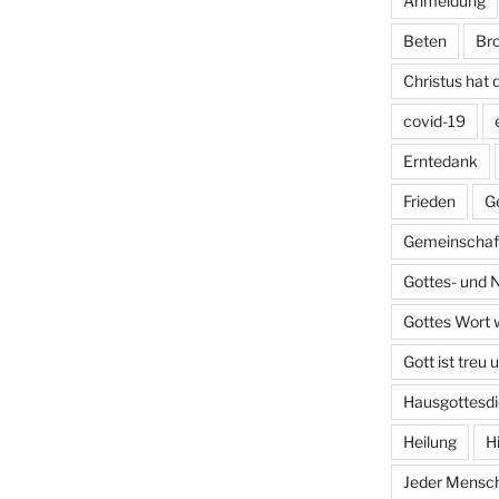
Anmeldung
Beten
Bro
Christus hat 
covid-19
Erntedank
Frieden
G
Gemeinschaft
Gottes- und 
Gottes Wort w
Gott ist treu 
Hausgottesdi
Heilung
H
Jeder Mensch 