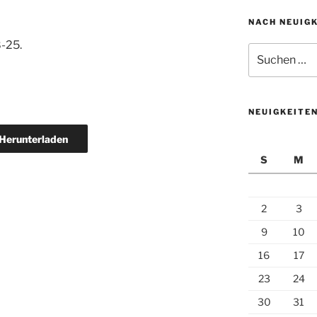
NACH NEUIG
8-25.
Suchen
nach:
NEUIGKEITE
Herunterladen
S
M
2
3
9
10
16
17
23
24
30
31