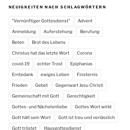
NEUIGKEITEN NACH SCHLAGWÖRTERN
"Vernünftiger Gottesdienst"
Advent
Anmeldung
Auferstehung
Berufung
Beten
Brot des Lebens
Christus hat das letzte Wort
Corona
covid-19
echter Trost
Epiphanias
Erntedank
ewiges Leben
Finsternis
Frieden
Gebet
Gegenwart Jesu Christi
Gemeinschaft mit Gott
Gerechtigkeit
Gottes- und Nächstenliebe
Gottes Wort wirkt
Gott hält sein Wort
Gott ist treu und verlässlich
Gott tröstet
Hausgottesdienst