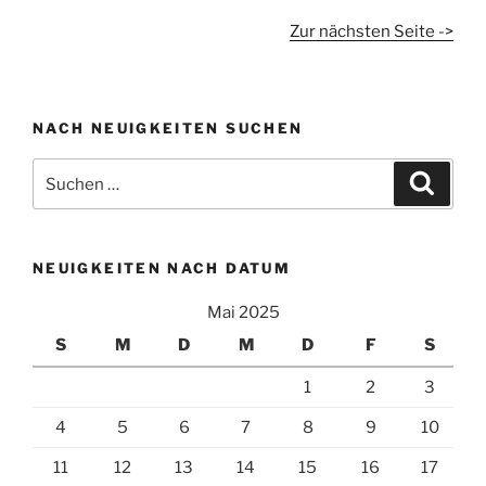
Zur nächsten Seite ->
NACH NEUIGKEITEN SUCHEN
Suchen
Suche
nach:
NEUIGKEITEN NACH DATUM
Mai 2025
S
M
D
M
D
F
S
1
2
3
4
5
6
7
8
9
10
11
12
13
14
15
16
17