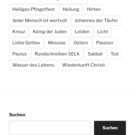
Heiliges Pfingstfest
Heilung
Hirten
Jeder Mensch ist wertvoll
Johannes der Täufer
Kreuz
König der Juden
Leiden
Licht
Liebe Gottes
Messias
Ostern
Passion
Paulus
Rundschreiben SELK
Sabbat
Tod
Wasser des Lebens
Wiederkunft Christi
Suchen
Suchen