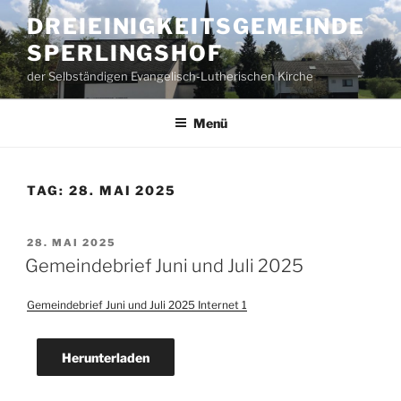
Zum
DREIEINIGKEITSGEMEINDE
Inhalt
SPERLINGSHOF
springen
der Selbständigen Evangelisch-Lutherischen Kirche
Menü
TAG:
28. MAI 2025
VERÖFFENTLICHT
28. MAI 2025
AM
Gemeindebrief Juni und Juli 2025
Gemeindebrief Juni und Juli 2025 Internet 1
Herunterladen