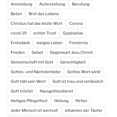
Anmeldung
Auferstehung
Berufung
Beten
Brot des Lebens
Christus hat das letzte Wort
Corona
covid-19
echter Trost
Epiphanias
Erntedank
ewiges Leben
Finsternis
Frieden
Gebet
Gegenwart Jesu Christi
Gemeinschaft mit Gott
Gerechtigkeit
Gottes- und Nächstenliebe
Gottes Wort wirkt
Gott hält sein Wort
Gott ist treu und verlässlich
Gott tröstet
Hausgottesdienst
Heiliges Pfingstfest
Heilung
Hirten
Jeder Mensch ist wertvoll
Johannes der Täufer