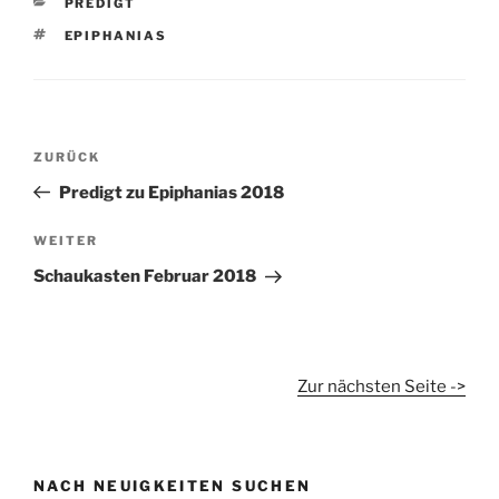
KATEGORIEN
PREDIGT
SCHLAGWÖRTER
EPIPHANIAS
Beitragsnavigation
Vorheriger
ZURÜCK
Beitrag
Predigt zu Epiphanias 2018
Nächster
WEITER
Beitrag
Schaukasten Februar 2018
Zur nächsten Seite ->
NACH NEUIGKEITEN SUCHEN