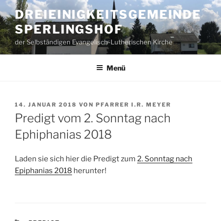
Zum
DREIEINIGKEITSGEMEINDE
Inhalt
SPERLINGSHOF
springen
der Selbständigen Evangelisch-Lutherischen Kirche
Menü
VERÖFFENTLICHT
14. JANUAR 2018
VON
PFARRER I.R. MEYER
AM
Predigt vom 2. Sonntag nach
Ephiphanias 2018
Laden sie sich hier die Predigt zum
2. Sonntag nach
Epiphanias 2018
herunter!