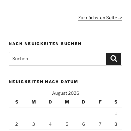
Zur nächsten Seite ->
NACH NEUIGKEITEN SUCHEN
Suchen
Suche
nach:
NEUIGKEITEN NACH DATUM
August 2026
S
M
D
M
D
F
S
1
2
3
4
5
6
7
8