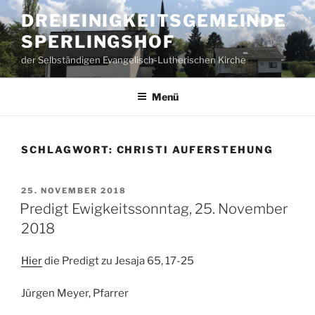
Zum
DREIEINIGKEITSGEMEINDE
Inhalt
SPERLINGSHOF
springen
der Selbständigen Evangelisch-Lutherischen Kirche
Menü
SCHLAGWORT:
CHRISTI AUFERSTEHUNG
VERÖFFENTLICHT
25. NOVEMBER 2018
AM
Predigt Ewigkeitssonntag, 25. November
2018
Hier
die Predigt zu Jesaja 65, 17-25
Jürgen Meyer, Pfarrer