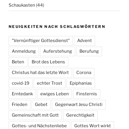
Schaukasten
(44)
NEUIGKEITEN NACH SCHLAGWÖRTERN
"Vernünftiger Gottesdienst"
Advent
Anmeldung
Auferstehung
Berufung
Beten
Brot des Lebens
Christus hat das letzte Wort
Corona
covid-19
echter Trost
Epiphanias
Erntedank
ewiges Leben
Finsternis
Frieden
Gebet
Gegenwart Jesu Christi
Gemeinschaft mit Gott
Gerechtigkeit
Gottes- und Nächstenliebe
Gottes Wort wirkt