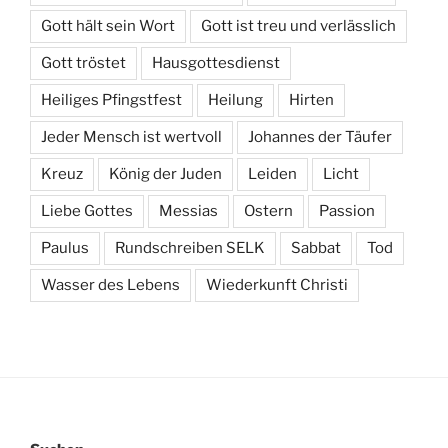
Gott hält sein Wort
Gott ist treu und verlässlich
Gott tröstet
Hausgottesdienst
Heiliges Pfingstfest
Heilung
Hirten
Jeder Mensch ist wertvoll
Johannes der Täufer
Kreuz
König der Juden
Leiden
Licht
Liebe Gottes
Messias
Ostern
Passion
Paulus
Rundschreiben SELK
Sabbat
Tod
Wasser des Lebens
Wiederkunft Christi