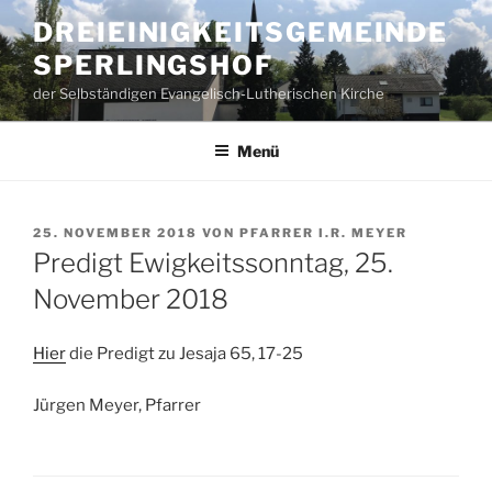
Zum
DREIEINIGKEITSGEMEINDE
Inhalt
SPERLINGSHOF
springen
der Selbständigen Evangelisch-Lutherischen Kirche
Menü
VERÖFFENTLICHT
25. NOVEMBER 2018
VON
PFARRER I.R. MEYER
AM
Predigt Ewigkeitssonntag, 25.
November 2018
Hier
die Predigt zu Jesaja 65, 17-25
Jürgen Meyer, Pfarrer