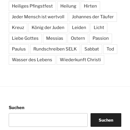
Heiliges Pfingstfest
Heilung
Hirten
Jeder Mensch ist wertvoll
Johannes der Täufer
Kreuz
König der Juden
Leiden
Licht
Liebe Gottes
Messias
Ostern
Passion
Paulus
Rundschreiben SELK
Sabbat
Tod
Wasser des Lebens
Wiederkunft Christi
Suchen
Suchen