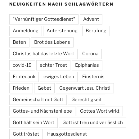
NEUIGKEITEN NACH SCHLAGWÖRTERN
"Vernünftiger Gottesdienst"
Advent
Anmeldung
Auferstehung
Berufung
Beten
Brot des Lebens
Christus hat das letzte Wort
Corona
covid-19
echter Trost
Epiphanias
Erntedank
ewiges Leben
Finsternis
Frieden
Gebet
Gegenwart Jesu Christi
Gemeinschaft mit Gott
Gerechtigkeit
Gottes- und Nächstenliebe
Gottes Wort wirkt
Gott hält sein Wort
Gott ist treu und verlässlich
Gott tröstet
Hausgottesdienst