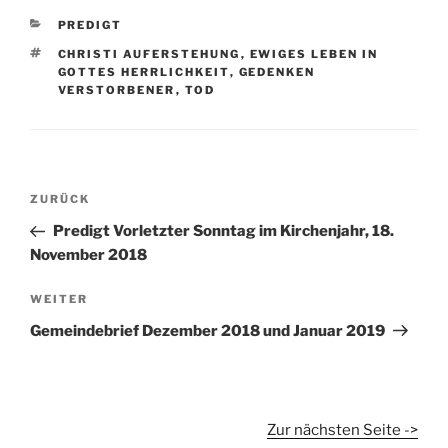
KATEGORIEN
PREDIGT
SCHLAGWÖRTER
CHRISTI AUFERSTEHUNG
,
EWIGES LEBEN IN
GOTTES HERRLICHKEIT
,
GEDENKEN
VERSTORBENER
,
TOD
Beitragsnavigation
Vorheriger
ZURÜCK
Beitrag
Predigt Vorletzter Sonntag im Kirchenjahr, 18.
November 2018
Nächster
WEITER
Beitrag
Gemeindebrief Dezember 2018 und Januar 2019
Zur nächsten Seite ->