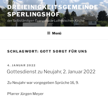
Zum
DREIEINIGKEITSGEMEINDE
Inhalt
SPERLINGSHOF
springen
der Selbständigen Evangelisch-Lutherischen Kirche
Menü
SCHLAGWORT:
GOTT SORGT FÜR UNS
VERÖFFENTLICHT
4. JANUAR 2022
AM
Gottesdienst zu Neujahr, 2. Januar 2022
Zu Neujahr war vorgegeben Sprüche 16, 9.
Pfarrer Jürgen Meyer