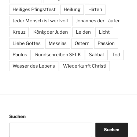
Heiliges Pfingstfest
Heilung
Hirten
Jeder Mensch ist wertvoll
Johannes der Täufer
Kreuz
König der Juden
Leiden
Licht
Liebe Gottes
Messias
Ostern
Passion
Paulus
Rundschreiben SELK
Sabbat
Tod
Wasser des Lebens
Wiederkunft Christi
Suchen
Suchen