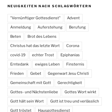
NEUIGKEITEN NACH SCHLAGWÖRTERN
"Vernünftiger Gottesdienst"
Advent
Anmeldung
Auferstehung
Berufung
Beten
Brot des Lebens
Christus hat das letzte Wort
Corona
covid-19
echter Trost
Epiphanias
Erntedank
ewiges Leben
Finsternis
Frieden
Gebet
Gegenwart Jesu Christi
Gemeinschaft mit Gott
Gerechtigkeit
Gottes- und Nächstenliebe
Gottes Wort wirkt
Gott hält sein Wort
Gott ist treu und verlässlich
Gott tröstet
Hausgottesdienst