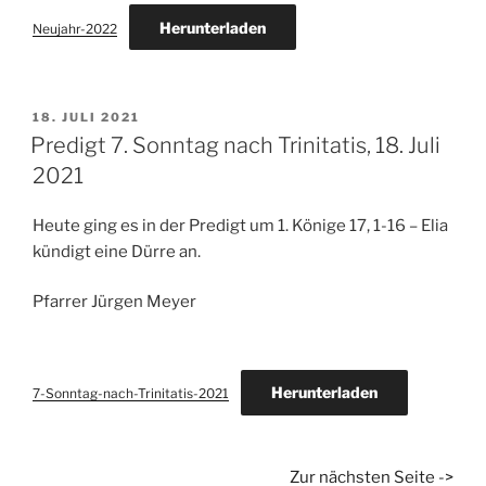
Herunterladen
Neujahr-2022
VERÖFFENTLICHT
18. JULI 2021
AM
Predigt 7. Sonntag nach Trinitatis, 18. Juli
2021
Heute ging es in der Predigt um 1. Könige 17, 1-16 – Elia
kündigt eine Dürre an.
Pfarrer Jürgen Meyer
Herunterladen
7-Sonntag-nach-Trinitatis-2021
Zur nächsten Seite ->