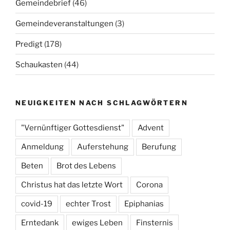
Gemeindebrief
(46)
Gemeindeveranstaltungen
(3)
Predigt
(178)
Schaukasten
(44)
NEUIGKEITEN NACH SCHLAGWÖRTERN
"Vernünftiger Gottesdienst"
Advent
Anmeldung
Auferstehung
Berufung
Beten
Brot des Lebens
Christus hat das letzte Wort
Corona
covid-19
echter Trost
Epiphanias
Erntedank
ewiges Leben
Finsternis