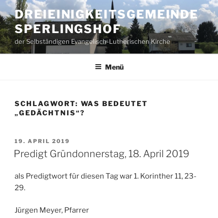
Zum
DREIEINIGKEITSGEMEINDE
Inhalt
SPERLINGSHOF
springen
der Selbständigen Evangelisch-Lutherischen Kirche
Menü
SCHLAGWORT:
WAS BEDEUTET
„GEDÄCHTNIS“?
VERÖFFENTLICHT
19. APRIL 2019
AM
Predigt Gründonnerstag, 18. April 2019
als Predigtwort für diesen Tag war 1. Korinther 11, 23-
29.
Jürgen Meyer, Pfarrer