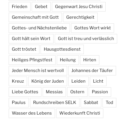
Frieden
Gebet
Gegenwart Jesu Christi
Gemeinschaft mit Gott
Gerechtigkeit
Gottes- und Nächstenliebe
Gottes Wort wirkt
Gott hält sein Wort
Gott ist treu und verlässlich
Gott tröstet
Hausgottesdienst
Heiliges Pfingstfest
Heilung
Hirten
Jeder Mensch ist wertvoll
Johannes der Täufer
Kreuz
König der Juden
Leiden
Licht
Liebe Gottes
Messias
Ostern
Passion
Paulus
Rundschreiben SELK
Sabbat
Tod
Wasser des Lebens
Wiederkunft Christi