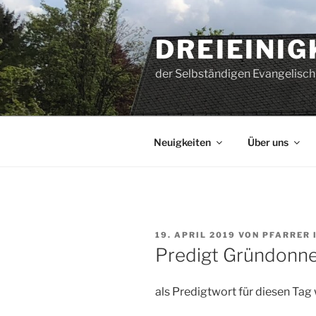
Zum
Inhalt
DREIEINI
springen
der Selbständigen Evangelisch
Neuigkeiten
Über uns
VERÖFFENTLICHT
19. APRIL 2019
VON
PFARRER 
AM
Predigt Gründonner
als Predigtwort für diesen Tag w