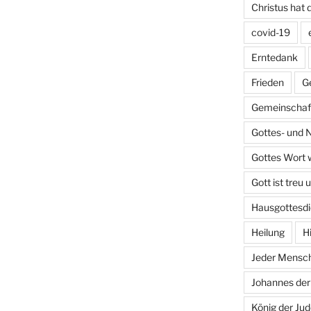
Christus hat 
covid-19
Erntedank
Frieden
G
Gemeinschaft
Gottes- und 
Gottes Wort w
Gott ist treu 
Hausgottesdi
Heilung
H
Jeder Mensch 
Johannes der
König der Ju