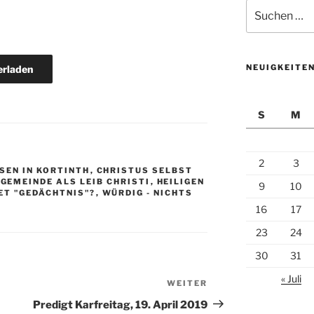
Suchen
nach:
NEUIGKEITE
erladen
S
M
2
3
SEN IN KORTINTH
,
CHRISTUS SELBST
,
GEMEINDE ALS LEIB CHRISTI
,
HEILIGEN
9
10
ET "GEDÄCHTNIS"?
,
WÜRDIG - NICHTS
16
17
23
24
30
31
« Juli
WEITER
Nächster
Beitrag
Predigt Karfreitag, 19. April 2019