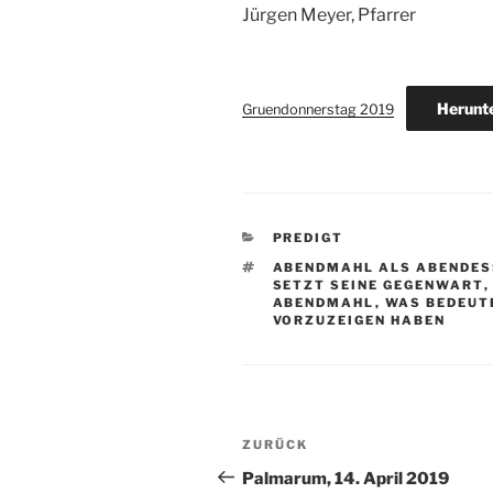
Jürgen Meyer, Pfarrer
Herunt
Gruendonnerstag 2019
KATEGORIEN
PREDIGT
SCHLAGWÖRTER
ABENDMAHL ALS ABENDES
SETZT SEINE GEGENWART
ABENDMAHL
,
WAS BEDEUT
VORZUZEIGEN HABEN
Beitragsnavigation
Vorheriger
ZURÜCK
Beitrag
Palmarum, 14. April 2019