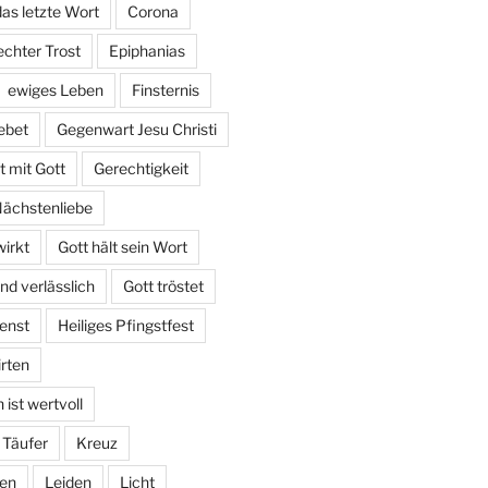
das letzte Wort
Corona
echter Trost
Epiphanias
ewiges Leben
Finsternis
ebet
Gegenwart Jesu Christi
 mit Gott
Gerechtigkeit
Nächstenliebe
irkt
Gott hält sein Wort
und verlässlich
Gott tröstet
enst
Heiliges Pfingstfest
irten
ist wertvoll
 Täufer
Kreuz
den
Leiden
Licht