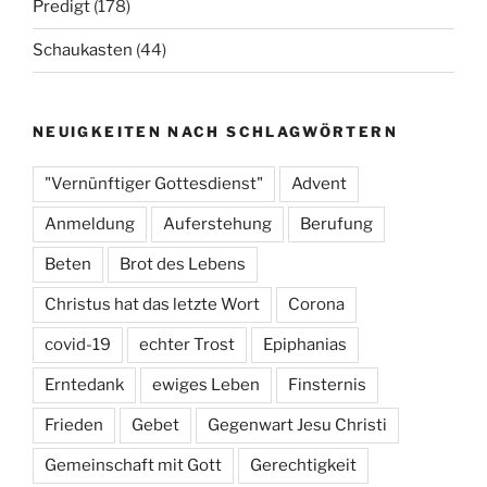
Predigt
(178)
Schaukasten
(44)
NEUIGKEITEN NACH SCHLAGWÖRTERN
"Vernünftiger Gottesdienst"
Advent
Anmeldung
Auferstehung
Berufung
Beten
Brot des Lebens
Christus hat das letzte Wort
Corona
covid-19
echter Trost
Epiphanias
Erntedank
ewiges Leben
Finsternis
Frieden
Gebet
Gegenwart Jesu Christi
Gemeinschaft mit Gott
Gerechtigkeit