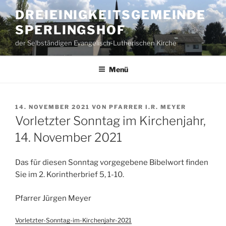
Zum
DREIEINIGKEITSGEMEINDE
Inhalt
SPERLINGSHOF
springen
der Selbständigen Evangelisch-Lutherischen Kirche
Menü
VERÖFFENTLICHT
14. NOVEMBER 2021
VON
PFARRER I.R. MEYER
AM
Vorletzter Sonntag im Kirchenjahr,
14. November 2021
Das für diesen Sonntag vorgegebene Bibelwort finden
Sie im 2. Korintherbrief 5, 1-10.
Pfarrer Jürgen Meyer
Vorletzter-Sonntag-im-Kirchenjahr-2021