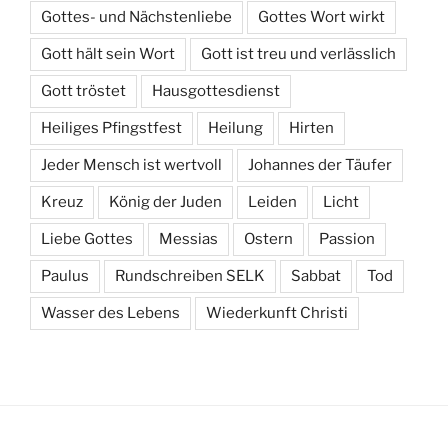
Gottes- und Nächstenliebe
Gottes Wort wirkt
Gott hält sein Wort
Gott ist treu und verlässlich
Gott tröstet
Hausgottesdienst
Heiliges Pfingstfest
Heilung
Hirten
Jeder Mensch ist wertvoll
Johannes der Täufer
Kreuz
König der Juden
Leiden
Licht
Liebe Gottes
Messias
Ostern
Passion
Paulus
Rundschreiben SELK
Sabbat
Tod
Wasser des Lebens
Wiederkunft Christi