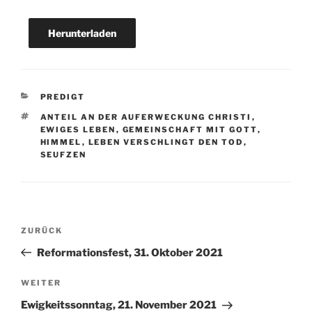
Herunterladen
KATEGORIEN
PREDIGT
SCHLAGWÖRTER
ANTEIL AN DER AUFERWECKUNG CHRISTI
,
EWIGES LEBEN
,
GEMEINSCHAFT MIT GOTT
,
HIMMEL
,
LEBEN VERSCHLINGT DEN TOD
,
SEUFZEN
Beitragsnavigation
Vorheriger
ZURÜCK
Beitrag
Reformationsfest, 31. Oktober 2021
Nächster
WEITER
Beitrag
Ewigkeitssonntag, 21. November 2021