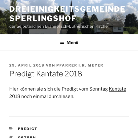
Zum
DREIEINIGKEITSGEMEINDE
Inhalt
SPERLINGSHOF
springen
der Selbständigen Evangelisch-Lutherischen Kirche
Menü
VERÖFFENTLICHT
29. APRIL 2018
VON
PFARRER I.R. MEYER
AM
Predigt Kantate 2018
Hier können sie sich die Predigt vom Sonntag
Kantate
2018
noch einmal durchlesen.
KATEGORIEN
PREDIGT
SCHLAGWÖRTER
OSTERN