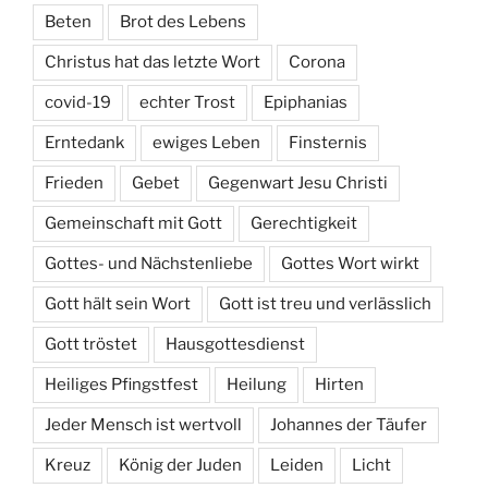
Beten
Brot des Lebens
Christus hat das letzte Wort
Corona
covid-19
echter Trost
Epiphanias
Erntedank
ewiges Leben
Finsternis
Frieden
Gebet
Gegenwart Jesu Christi
Gemeinschaft mit Gott
Gerechtigkeit
Gottes- und Nächstenliebe
Gottes Wort wirkt
Gott hält sein Wort
Gott ist treu und verlässlich
Gott tröstet
Hausgottesdienst
Heiliges Pfingstfest
Heilung
Hirten
Jeder Mensch ist wertvoll
Johannes der Täufer
Kreuz
König der Juden
Leiden
Licht