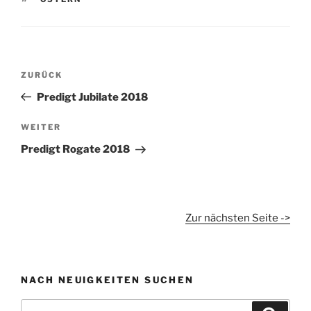
Beitragsnavigation
Vorheriger
ZURÜCK
Beitrag
Predigt Jubilate 2018
Nächster
WEITER
Beitrag
Predigt Rogate 2018
Zur nächsten Seite ->
NACH NEUIGKEITEN SUCHEN
Suchen