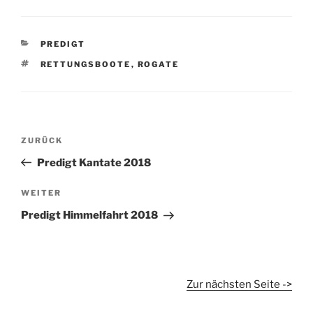
KATEGORIEN
PREDIGT
SCHLAGWÖRTER
RETTUNGSBOOTE
,
ROGATE
Beitragsnavigation
Vorheriger
ZURÜCK
Beitrag
Predigt Kantate 2018
Nächster
WEITER
Beitrag
Predigt Himmelfahrt 2018
Zur nächsten Seite ->