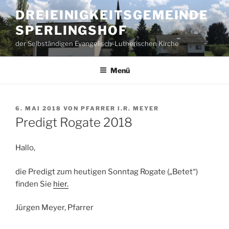
Zum
DREIEINIGKEITSGEMEINDE
Inhalt
SPERLINGSHOF
springen
der Selbständigen Evangelisch-Lutherischen Kirche
Menü
VERÖFFENTLICHT
6. MAI 2018
VON
PFARRER I.R. MEYER
AM
Predigt Rogate 2018
Hallo,
die Predigt zum heutigen Sonntag Rogate („Betet“)
finden Sie
hier.
Jürgen Meyer, Pfarrer