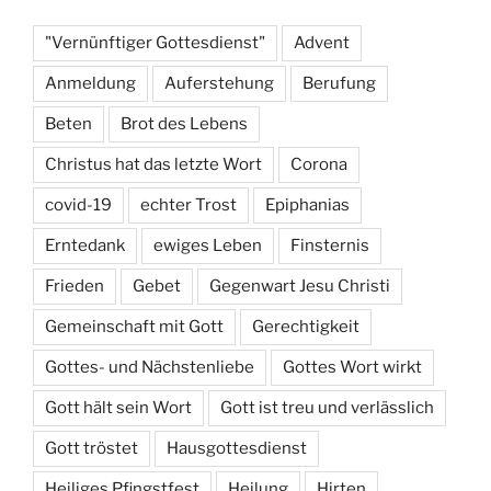
"Vernünftiger Gottesdienst"
Advent
Anmeldung
Auferstehung
Berufung
Beten
Brot des Lebens
Christus hat das letzte Wort
Corona
covid-19
echter Trost
Epiphanias
Erntedank
ewiges Leben
Finsternis
Frieden
Gebet
Gegenwart Jesu Christi
Gemeinschaft mit Gott
Gerechtigkeit
Gottes- und Nächstenliebe
Gottes Wort wirkt
Gott hält sein Wort
Gott ist treu und verlässlich
Gott tröstet
Hausgottesdienst
Heiliges Pfingstfest
Heilung
Hirten